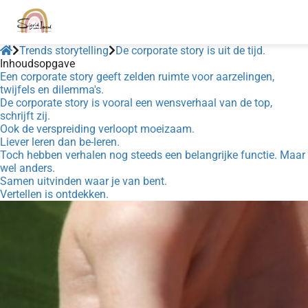
Trends storytelling
De corporate story is uit de tijd.
Inhoudsopgave
Een corporate story geeft zelden ruimte voor aarzelingen,
twijfels en dilemma's.
De corporate story is vooral een wensverhaal van de top,
schrijft zij.
Ook de verspreiding verloopt moeizaam.
Liever leren dan be-leren.
Toch hebben verhalen nog steeds een belangrijke functie. Maar
wel anders.
Samen uitvinden waar je van bent.
Vertellen is ontdekken.