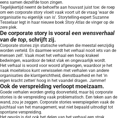
eens samen dezelfde toon zingen.
Tegelijkertijd neemt de behoefte aan houvast juist toe: de roep
om een corporate story vloeit vaak voort uit de vraag 'waar de
organisatie nu eigenlijk van is'. Storytelling-expert Suzanne
Tesselaar legt in haar nieuwe boek
Story Atlas
de vinger op de
zere plek.
De corporate story is vooral
een wensverhaal
van de top
, schrijft zij.
Corporate stories zijn statische verhalen die meestal eenzijdig
worden verteld. En daarmee wordt het verhaal nooit iets van de
mensen zelf. Vaak moet het verhaal een hoop krakeel
bedwingen, waardoor de tekst vlak en ongevaarlijk wordt.
Het verhaal is woord voor woord afgewogen, waardoor je het
vaak moeiteloos kunt verwisselen met verhalen van andere
organisaties die klantgerichtheid, dienstbaarheid en het 'in
eigen kracht zetten' hoog in het vaandel dragen. Jammer!
Ook de verspreiding verloopt moeizaam.
Goede verhalen worden gretig doorverteld, maar bij corporate
stories is de verspreiding vaak problematisch. Een teken aan de
wand, zou je zeggen. Corporate stories weerspiegelen vaak de
juichtaal van het management, wat niet bepaald uitnodigt tot
spontane verspreiding.
Het gevolg is dat ook het delen van het verhaal een strak