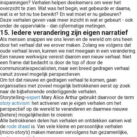
inspanningen? Verhalen helpen deelnemers om weer het
overzicht te zien. Wat was het begin, wat gebeurde er daarna,
wat is er tot nu toe bereikt? En wat moet er nu gebeuren?
Deze verhalen geven vaak meer inzicht in wat er gebeurt - ook
onder de oppervlakte - dan cijfermatige metingen.
15. Iedere verandering zijn eigen narratief
Als mensen snappen we ons leven en de wereld om ons heen
door het verhaal dat we erover maken. Zolang we volgens dat
oude verhaal leven, kunnen we niet meegaan in een verandering.
Een nieuwe werkwijze vereist daarom een nieuw verhaal. Niet
een frame dat bedacht is door de top of door de
communicatiespecialisten, maar een breed gedragen verhaal
vanuit zoveel mogelijk perspectieven.
Om tot dat nieuwe en gedragen verhaal te komen, gaan
organisaties met zoveel mogelijk betrokkenen eerst op zoek
naar de bijbehorende onderliggende verhalen.
Storytelling-
expert
Mary Alice Arthur gebruikt daarvoor de term
story activism
: het activeren van je eigen verhalen om het
perspectief op de wereld te veranderen en daarmee nieuwe
(betere) mogelijkheden te creëren.
Alle betrokkenen delen hun verhalen en ontdekken samen wat
de
rode draad
is. Van vele kleine en persoonlijke verhalen
(
micro-story’s
) maken mensen vervolgens hun gezamenlijke,