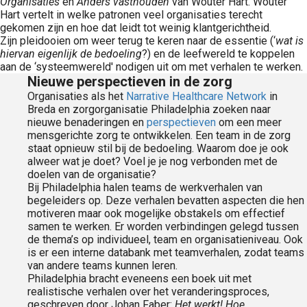
Organisaties
en
Anders vasthouden
van Wouter Hart. Wouter
Hart vertelt in welke patronen veel organisaties terecht
gekomen zijn en hoe dat leidt tot weinig klantgerichtheid.
Zijn pleidooien om weer terug te keren naar de essentie (‘
wat is
hiervan eigenlijk de bedoeling
?) en de leefwereld te koppelen
aan de ‘systeemwereld' nodigen uit om met verhalen te werken.
Nieuwe perspectieven in de zorg
Organisaties als het
Narrative Healthcare Network
in
Breda en zorgorganisatie Philadelphia zoeken naar
nieuwe benaderingen en
perspectieven
om een meer
mensgerichte zorg te ontwikkelen. Een team in de zorg
staat opnieuw stil bij de bedoeling. Waarom doe je ook
alweer wat je doet? Voel je je nog verbonden met de
doelen van de organisatie?
Bij Philadelphia halen teams de werkverhalen van
begeleiders op. Deze verhalen bevatten aspecten die hen
motiveren maar ook mogelijke obstakels om effectief
samen te werken. Er worden verbindingen gelegd tussen
de thema’s op individueel, team en organisatieniveau. Ook
is er een interne databank met teamverhalen, zodat teams
van andere teams kunnen leren.
Philadelphia bracht eveneens een boek uit met
realistische verhalen over het veranderingsproces,
geschreven door Johan Faber:
Het werkt! Hoe