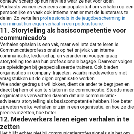
opnieuw scherp op hun netvlies waar ze het voor doen.
Podcasts winnen eveneens aan populariteit om verhalen op een
persoonlijke en vaak ook intieme manier met de luisteraars te
delen. Zo vertellen
professionals in de jeugdbescherming in
een minuut hun eigen verhaal in een podcastserie.
11. Storytelling als basiscompetentie voor
communicado's
Verhalen ophalen is een vak, maar wel iets dat te leren is.
Communicatieprofessionals op het snijvlak van interne
communicatie, leiderschap en verandering voegen graag
storytelling toe aan hun professionele bagage. Daarvoor volgen
ze opleidingen bij gespecialiseerde trainers. Ook bieden
organisaties in company-trajecten, waarbij medewerkers met
vraagstukken uit de eigen organisatie werken.
Wie ander gedrag uit wil lokken, dient de ander te begrijpen en
direct bij hem of aan te sluiten in de communicatie. Steeds meer
organisaties verwachten daarom dat alle communicatie-
adviseurs storytelling als basiscompetentie hebben. Hoe beter
zij weten welke verhalen er zijn in een organisatie, en hoe ze die
precies inzetten, hoe beter.
12. Medewerkers leren eigen verhalen in te
zetten
Het blijft echter niet bij communicatieprofessionals als het om