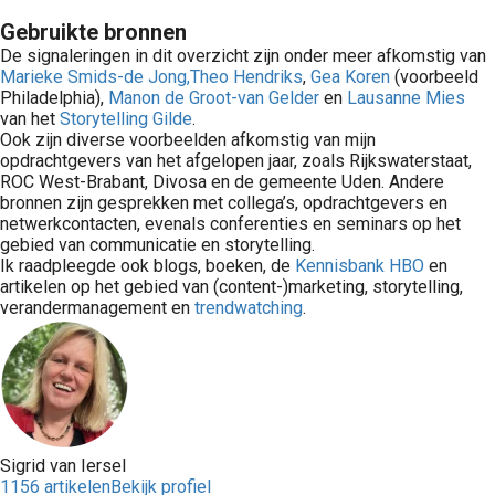
Gebruikte bronnen
De signaleringen in dit overzicht zijn onder meer afkomstig van
Marieke Smids-de Jong,
Theo Hendriks
,
Gea Koren
(voorbeeld
Philadelphia),
Manon de Groot-van Gelder
en
Lausanne Mies
van het
Storytelling Gilde
.
Ook zijn diverse voorbeelden afkomstig van mijn
opdrachtgevers van het afgelopen jaar, zoals Rijkswaterstaat,
ROC West-Brabant, Divosa en de gemeente Uden. Andere
bronnen zijn gesprekken met collega’s, opdrachtgevers en
netwerkcontacten, evenals conferenties en seminars op het
gebied van communicatie en storytelling.
Ik raadpleegde ook blogs, boeken, de
Kennisbank HBO
en
artikelen op het gebied van (content-)marketing, storytelling,
verandermanagement en
trendwatching
.
Sigrid van Iersel
1156 artikelen
Bekijk profiel