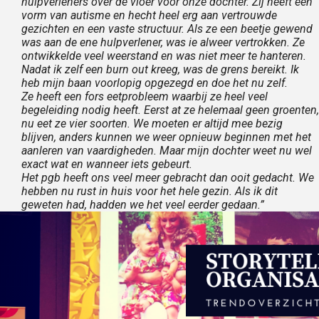
hulpverleners over de vloer voor onze dochter. Zij heeft een
vorm van autisme en hecht heel erg aan vertrouwde
gezichten en een vaste structuur. Als ze een beetje gewend
was aan de ene hulpverlener, was ie alweer vertrokken. Ze
ontwikkelde veel weerstand en was niet meer te hanteren.
Nadat ik zelf een burn out kreeg, was de grens bereikt. Ik
heb mijn baan voorlopig opgezegd en doe het nu zelf.
Ze heeft een fors eetprobleem waarbij ze heel veel
begeleiding nodig heeft. Eerst at ze helemaal geen groenten,
nu eet ze vier soorten. We moeten er altijd mee bezig
blijven, anders kunnen we weer opnieuw beginnen met het
aanleren van vaardigheden. Maar mijn dochter weet nu wel
exact wat en wanneer iets gebeurt.
Het pgb heeft ons veel meer gebracht dan ooit gedacht. We
hebben nu rust in huis voor het hele gezin. Als ik dit
geweten had, hadden we het veel eerder gedaan.”