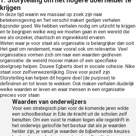
1. Storytelling om het hogere doel helder te
krijgen
In deze tijd waarin we massaal op zoek zijn naar
betekenisgeving en ‘het verschil maken’ gedijen verhalen
bijzonder goed. We hebben verhalen nodig om uitzicht te krijgen
en te begrijpen welke weg we moeten gaan in een wereld die
we als onzeker, chaotisch en ingewikkeld ervaren.
Weten waar je voor staat als organisatie is belangrijker dan ooit.
Het gaat om rendement, maar vooral ook om relevantie. Veel
organisaties vormen zich om naar een waarden-gedreven
organisatie: de wereld mooier maken of een specifieke
doelgroep helpen. Douwe Egberts doet in sociale cohesie. Nike
staat voor zelfverwezenlijking. Dove voor jezelf zijn.
Storytelling kan helpen dit hogere doel (de
purpose
) te
definiëren en tot leven te wekken. Ook maken verhalen duidelijk
welke waarden er leven en waar mensen in een organisatie
precies voor staan.
Waarden van onderwijzers
Voor een strategisch plan voor de komende jaren wilde
een schoolbestuur in Ede de kracht uit de scholen zelf
benutten. Om een vuist te maken tegen alle regeldrift in
het onderwijs geloofde het bestuur dat als je waarden
helder zijn, je vanuit je waarden de bijbehorende keuzes