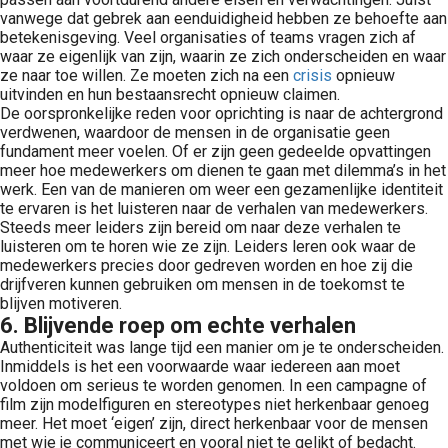
vanwege dat gebrek aan eenduidigheid hebben ze behoefte aan
betekenisgeving. Veel organisaties of teams vragen zich af
waar ze eigenlijk van zijn, waarin ze zich onderscheiden en waar
ze naar toe willen. Ze moeten zich na een
crisis
opnieuw
uitvinden en hun bestaansrecht opnieuw claimen.
De oorspronkelijke reden voor oprichting is naar de achtergrond
verdwenen, waardoor de mensen in de organisatie geen
fundament meer voelen. Of er zijn geen gedeelde opvattingen
meer hoe medewerkers om dienen te gaan met dilemma’s in het
werk. Een van de manieren om weer een gezamenlijke identiteit
te ervaren is het luisteren naar de verhalen van medewerkers.
Steeds meer leiders zijn bereid om naar deze verhalen te
luisteren om te horen wie ze zijn. Leiders leren ook waar de
medewerkers precies door gedreven worden en hoe zij die
drijfveren kunnen gebruiken om mensen in de toekomst te
blijven motiveren.
6. Blijvende roep om echte verhalen
Authenticiteit was lange tijd een manier om je te onderscheiden.
Inmiddels is het een voorwaarde waar iedereen aan moet
voldoen om serieus te worden genomen. In een campagne of
film zijn modelfiguren en stereotypes niet herkenbaar genoeg
meer. Het moet ‘eigen’ zijn, direct herkenbaar voor de mensen
met wie je communiceert en vooral niet te gelikt of bedacht.