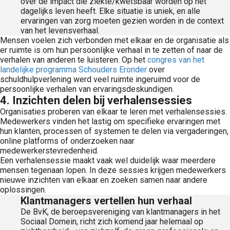
over de impact die ziekte/kwetsbaar worden op het
dagelijks leven heeft. Elke situatie is uniek, en alle
ervaringen van zorg moeten gezien worden in de context
van het levensverhaal.
Mensen voelen zich verbonden met elkaar en de organisatie als
er ruimte is om hun persoonlijke verhaal in te zetten of naar de
verhalen van anderen te luisteren. Op het
congres van het
landelijke programma Schouders Eronder
over
schuldhulpverlening werd veel ruimte ingeruimd voor de
persoonlijke verhalen van ervaringsdeskundigen.
4. Inzichten delen bij verhalensessies
Organisaties proberen van elkaar te leren met verhalensessies.
Medewerkers vinden het lastig om specifieke ervaringen met
hun klanten, processen of systemen te delen via vergaderingen,
online platforms of onderzoeken naar
medewerkerstevredenheid.
Een verhalensessie maakt vaak wel duidelijk waar meerdere
mensen tegenaan lopen. In deze sessies krijgen medewerkers
nieuwe inzichten van elkaar en zoeken samen naar andere
oplossingen.
Klantmanagers vertellen hun verhaal
De BvK, de beroepsvereniging van klantmanagers in het
Sociaal Domein, richt zich komend jaar helemaal op