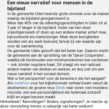
Een nieuw narratief voor mensen in de
bijstand
In de gemeente Uden heerste grote onvrede over de manier
waarop de bijstand georganiseerd is.
Meer dan 40% van de uitkeringsgerechtigden in Uden zit al
3 jaar of langer in de bijstand. Velen van hen doen
vrijwilligerswerk of doen op een andere manier actief mee,
bijvoorbeeld als mantelzorger. Maar deze bezigheden
worden niet als werk beloond, terwijl zij van waarde zijn
voor de samenleving.
De gemeente Uden gelooft dat het beter kan. Daarom werkt
de gemeente aan de oprichting van de 'Ujese Coöperatie',
waarbij elk huishouden een minimuminkomen kan verdienen
– ook zónder reguliere baan. Dit vraagt om een radicaal
andere manier van denken en werken, en dus ook om een
nieuw narratief in het sociaal domein.
Wat is het perspectief voor de bewoners die het aangaat?
Als
metafoor
voor het bijbehorende verhaal kwam vanuit de
deelnemers de groene reus
Shrek
naar voren: niet moeders
mooiste, wel een persoonlijkheid die helemaal zichzelf
blijft en eigen keuzes maakt.
Herkenbaar? Aanvullingen? Andere signaleringen? Je reactie op
deze storytelling-trends is natuurlijk van harte welkom!