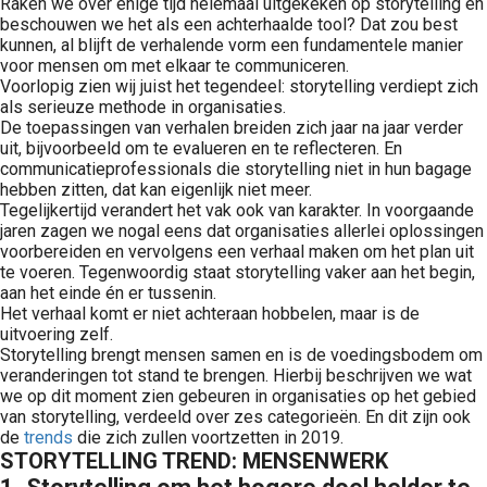
Raken we over enige tijd helemaal uitgekeken op storytelling en
beschouwen we het als een achterhaalde tool? Dat zou best
kunnen, al blijft de verhalende vorm een fundamentele manier
voor mensen om met elkaar te communiceren.
Voorlopig zien wij juist het tegendeel: storytelling verdiept zich
als serieuze methode in organisaties.
De toepassingen van verhalen breiden zich jaar na jaar verder
uit, bijvoorbeeld om te evalueren en te reflecteren. En
communicatieprofessionals die storytelling niet in hun bagage
hebben zitten, dat kan eigenlijk niet meer.
Tegelijkertijd verandert het vak ook van karakter. In voorgaande
jaren zagen we nogal eens dat organisaties allerlei oplossingen
voorbereiden en vervolgens een verhaal maken om het plan uit
te voeren. Tegenwoordig staat storytelling vaker aan het begin,
aan het einde én er tussenin.
Het verhaal komt er niet achteraan hobbelen, maar is de
uitvoering zelf.
Storytelling brengt mensen samen en is de voedingsbodem om
veranderingen tot stand te brengen. Hierbij beschrijven we wat
we op dit moment zien gebeuren in organisaties op het gebied
van storytelling, verdeeld over zes categorieën. En dit zijn ook
de
trends
die zich zullen voortzetten in 2019.
STORYTELLING TREND: MENSENWERK