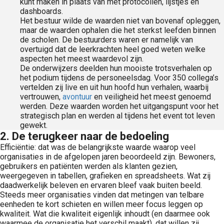
kunt maken in plaats van met protocollen, lijstjes en
dashboards.
Het bestuur wilde de waarden niet van bovenaf opleggen,
maar de waarden ophalen die het sterkst leefden binnen
de scholen. De bestuurders waren er namelijk van
overtuigd dat de leerkrachten heel goed weten welke
aspecten het meest waardevol zijn.
De onderwijzers deelden hun mooiste trotsverhalen op
het podium tijdens de personeelsdag. Voor 350 collega’s
vertelden zij live en uit hun hoofd hun verhalen, waarbij
vertrouwen,
avontuur
en veiligheid het meest genoemd
werden. Deze waarden worden het uitgangspunt voor het
strategisch plan en werden al tijdens het event tot leven
gewekt.
2. De terugkeer naar de bedoeling
Efficiëntie: dat was de belangrijkste waarde waarop veel
organisaties in de afgelopen jaren beoordeeld zijn. Bewoners,
gebruikers en patiënten werden als klanten gezien,
weergegeven in tabellen, grafieken en spreadsheets. Wat zij
daadwerkelijk beleven en ervaren bleef vaak buiten beeld.
Steeds meer organisaties vinden dat metingen van telbare
eenheden te kort schieten en willen meer focus leggen op
kwaliteit. Wat die kwaliteit eigenlijk inhoudt (en daarmee ook
waarmee de organisatie het verschil maakt), dat willen zij