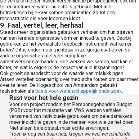
De verhalen helpen vanuit verschillende perspectieven ook om
te reconstrueren wat er nu echt is gebeurd. Met alle
betrokkenen bij elkaar komen organisaties zo tot een
reconstructie die voor iedereen klopt.
9. Faal, vertel, leer, herhaal
Steeds meer organisaties gebruiken verhalen om hun streven
van een lerende organisatie vorm en inhoud te geven. Daarbij
gebruiken ze het verhaal als feedback-instrument: wat kan er
beter? Dit is onder meer zichtbaar in zorgorganisaties en bij
andere organisaties met veel complexe
samenwerkingsverbanden. Hoe werken we samen, wat kan er
beter, en wat is eigenlijk de impact van alle inspanningen?
Ook groeit de aandacht voor de waarde van mislukkingen.
Artsen vertellen openhartig over medische fouten om daar meer
over te leren. De Hogeschool van Amsterdam gebruikt
faalverhalen als
basis voor wetenschappelijk onderzoek.
Rust voor het hele gezin
Voor een project rondom het Persoonsgebonden Budget
(PGB) voor het ministerie van VWS werden verhalen
verzameld van individuele gebruikers om beleidsmakers
meer inzicht te geven in de mensen voor wie ze het doen.
Niet alleen beleidstaal, maar echte ervaringen.
“Toen ik nog een baan had, kregen we veel verschillende