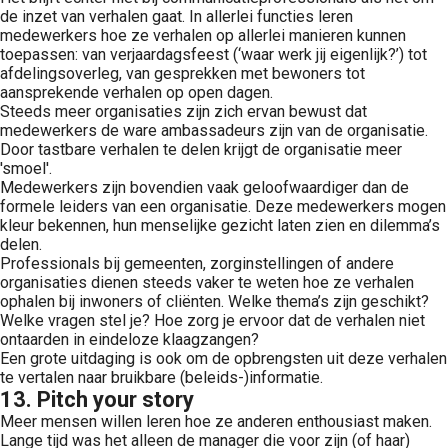
de inzet van verhalen gaat. In allerlei functies leren
medewerkers hoe ze verhalen op allerlei manieren kunnen
toepassen: van verjaardagsfeest (‘waar werk jij eigenlijk?’) tot
afdelingsoverleg, van gesprekken met bewoners tot
aansprekende verhalen op open dagen.
Steeds meer organisaties zijn zich ervan bewust dat
medewerkers de ware ambassadeurs zijn van de organisatie.
Door tastbare verhalen te delen krijgt de organisatie meer
'smoel'.
Medewerkers zijn bovendien vaak geloofwaardiger dan de
formele leiders van een organisatie. Deze medewerkers mogen
kleur bekennen, hun menselijke gezicht laten zien en dilemma’s
delen.
Professionals bij gemeenten, zorginstellingen of andere
organisaties dienen steeds vaker te weten hoe ze verhalen
ophalen bij inwoners of cliënten. Welke thema’s zijn geschikt?
Welke vragen stel je? Hoe zorg je ervoor dat de verhalen niet
ontaarden in eindeloze klaagzangen?
Een grote uitdaging is ook om de opbrengsten uit deze verhalen
te vertalen naar bruikbare (beleids-)informatie.
13. Pitch your story
Meer mensen willen leren hoe ze anderen enthousiast maken.
Lange tijd was het alleen de manager die voor zijn (of haar)