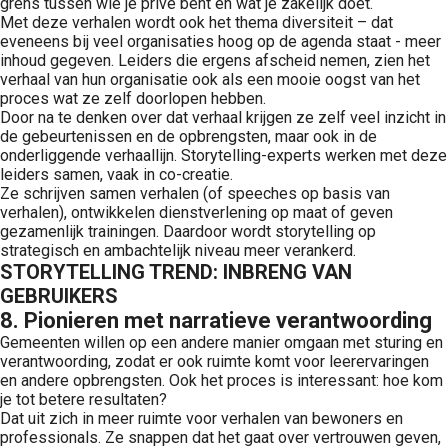
grens tussen wie je privé bent en wat je zakelijk doet.
Met deze verhalen wordt ook het thema diversiteit – dat
eveneens bij veel organisaties hoog op de agenda staat - meer
inhoud gegeven. Leiders die ergens afscheid nemen, zien het
verhaal van hun organisatie ook als een mooie oogst van het
proces wat ze zelf doorlopen hebben.
Door na te denken over dat verhaal krijgen ze zelf veel inzicht in
de gebeurtenissen en de opbrengsten, maar ook in de
onderliggende verhaallijn. Storytelling-experts werken met deze
leiders samen, vaak in co-creatie.
Ze schrijven samen verhalen (of speeches op basis van
verhalen), ontwikkelen dienstverlening op maat of geven
gezamenlijk trainingen. Daardoor wordt storytelling op
strategisch en ambachtelijk niveau meer verankerd.
STORYTELLING TREND: INBRENG VAN
GEBRUIKERS
8. Pionieren met narratieve verantwoording
Gemeenten willen op een andere manier omgaan met sturing en
verantwoording, zodat er ook ruimte komt voor leerervaringen
en andere opbrengsten. Ook het proces is interessant: hoe kom
je tot betere resultaten?
Dat uit zich in meer ruimte voor verhalen van bewoners en
professionals. Ze snappen dat het gaat over vertrouwen geven,