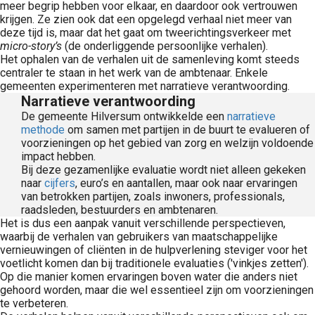
meer begrip hebben voor elkaar, en daardoor ook vertrouwen
krijgen. Ze zien ook dat een opgelegd verhaal niet meer van
deze tijd is, maar dat het gaat om tweerichtingsverkeer met
micro-story’s
(de onderliggende persoonlijke verhalen).
Het ophalen van de verhalen uit de samenleving komt steeds
centraler te staan in het werk van de ambtenaar. Enkele
gemeenten experimenteren met narratieve verantwoording.
Narratieve verantwoording
De gemeente Hilversum ontwikkelde een
narratieve
methode
om samen met partijen in de buurt te evalueren of
voorzieningen op het gebied van zorg en welzijn voldoende
impact hebben.
Bij deze gezamenlijke evaluatie wordt niet alleen gekeken
naar
cijfers
, euro’s en aantallen, maar ook naar ervaringen
van betrokken partijen, zoals inwoners, professionals,
raadsleden, bestuurders en ambtenaren.
Het is dus een aanpak vanuit verschillende perspectieven,
waarbij de verhalen van gebruikers van maatschappelijke
vernieuwingen of cliënten in de hulpverlening steviger voor het
voetlicht komen dan bij traditionele evaluaties ('vinkjes zetten').
Op die manier komen ervaringen boven water die anders niet
gehoord worden, maar die wel essentieel zijn om voorzieningen
te verbeteren.