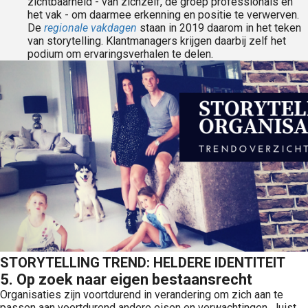
zichtbaarheid - van zichzelf, de groep professionals en
het vak - om daarmee erkenning en positie te verwerven.
De
regionale vakdagen
staan in 2019 daarom in het teken
van storytelling. Klantmanagers krijgen daarbij zelf het
podium om ervaringsverhalen te delen.
STORYTELLING TREND: HELDERE IDENTITEIT
5. Op zoek naar eigen bestaansrecht
Organisaties zijn voortdurend in verandering om zich aan te
passen aan voortdurend andere eisen en verwachtingen. Juist