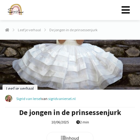
Leef je verhaal
De jongen in de prinsessenjurk
Leef je verhaal
Sigrid van Iersel
van
sigridvaniersel.nl
De jongen in de prinsessenjurk
10/06/2025
2 min
Inhoud