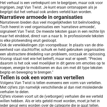
Het verhaal is een vertrekpunt om te begrijpen, maar ook voor
ingrijpen, zegt Van Twist. Je kunt eraan ontsnappen als je
begrijpt dat het verhaal ook anders verteld kan worden.
Narratieve armoede in organisaties
Narratieven bieden dus veel mogelijkheden tot beïnvloeding.
Toch heerst in veel organisaties een 'narratieve armoede',
signaleert Van Twist. De meeste teksten gaan in een rechte lijn
naar het einddoel, direct van a naar b. In professionele teksten
is elke plotwending eruit gesloopt.
Ook de verwikkelingen zijn voorspelbaar. In plaats van de drie-
eenheid van slachtoffer, schurk en held gebruiken organisaties
een abstractere driedeling van probleem, oorzaak en oplossing.
Voorop staat niet wie het betreft, maar wat er speelt. “Precies
daarom is het ook veel moeilijker in dit genre om emoties op te
roepen, energie te mobiliseren en dus om met dit type teksten
begrip en beweging te brengen."
Tellen is ook een vorm van vertellen
Volgens Van Twist is tellen eveneens een vorm van vertellen.
Met cijfers zijn namelijk verschillende al dan niet misleidende
verhalen te delen.
Cijfers vloeien voort uit de (verborgen) verhalen die we verteld
willen hebben. Als er iets geteld moet worden, moet je het in
ieder geval eens worden over de categorie die je gaat tellen.