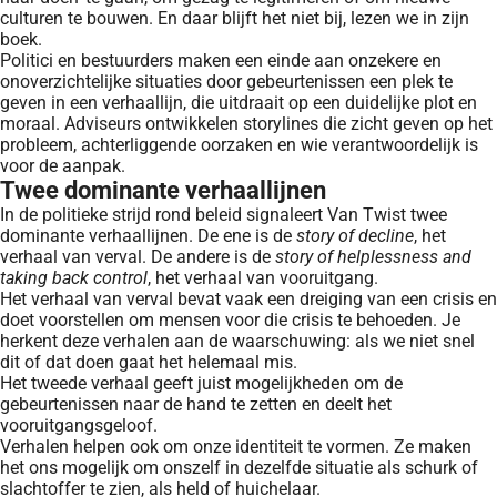
culturen te bouwen. En daar blijft het niet bij, lezen we in zijn
boek.
Politici en bestuurders maken een einde aan onzekere en
onoverzichtelijke situaties door gebeurtenissen een plek te
geven in een verhaallijn, die uitdraait op een duidelijke plot en
moraal. Adviseurs ontwikkelen storylines die zicht geven op het
probleem, achterliggende oorzaken en wie verantwoordelijk is
voor de aanpak.
Twee dominante verhaallijnen
In de politieke strijd rond beleid signaleert Van Twist twee
dominante verhaallijnen. De ene is de
story of decline
, het
verhaal van verval. De andere is de
story of helplessness and
taking back control
, het verhaal van vooruitgang.
Het verhaal van verval bevat vaak een dreiging van een crisis en
doet voorstellen om mensen voor die crisis te behoeden. Je
herkent deze verhalen aan de waarschuwing: als we niet snel
dit of dat doen gaat het helemaal mis.
Het tweede verhaal geeft juist mogelijkheden om de
gebeurtenissen naar de hand te zetten en deelt het
vooruitgangsgeloof.
Verhalen helpen ook om onze identiteit te vormen. Ze maken
het ons mogelijk om onszelf in dezelfde situatie als schurk of
slachtoffer te zien, als held of huichelaar.