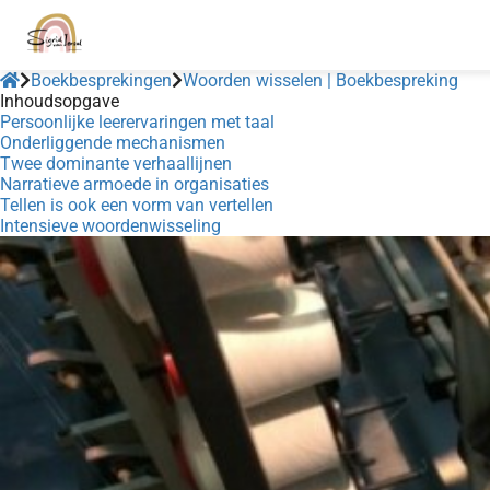
Boekbesprekingen
Woorden wisselen | Boekbespreking
Inhoudsopgave
Persoonlijke leerervaringen met taal
Onderliggende mechanismen
Twee dominante verhaallijnen
Narratieve armoede in organisaties
Tellen is ook een vorm van vertellen
Intensieve woordenwisseling