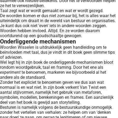
daarmee ook nieuwe betekenis. Door het te verwoorden helpen
ze het te verwezenlijken.
Taal zegt wat er wordt gemaakt en wat er wordt gezegd.
De woorden komen er dus niet zomaar bij, het is alles waar het
uiteindelijk om draait in de wereld van bestuur en organisaties.
Je kunt dus ook niet 'even' iets in andere woorden zeggen.
Woorden hebben invloed. Altijd. En ze worden daarom
voortdurend op een goudschaaltje gewogen.
Onderliggende mechanismen
Woorden Wisselen
is uitdrukkelijk geen handleiding om te
beïnvloeden met taal, dus je vindt in dit boek geen slimme tips
of adviezen.
Wel legt hij in zijn boek de onderliggende mechanismen bloot
rondom woordgebruik, taal en framing. Door het ene als
experiment
te benoemen, markeren we bijvoorbeeld al het
andere als de standaard.
Zonder het expliciet te benoemen geven we dus aan wat
normaal is en wat niet. In zijn boek verkent Van Twist een
aantal stijlvormen, namelijk het gebruik van metaforen,
symbolen, modellen, berekeningen en frames. Een aanzienlijk
deel van het boek is gewijd aan storytelling.
Besturen is namelijk volgens de bestuurskundige onmogelijk
zonder het vertellen van verhalen: ze helpen om van 'denken
naar doen' te gaan, om gezag te legitimeren of om nieuwe