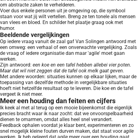
om abstracte zaken te verhelderen.
Voer dus enkele personen uit je omgeving op, die symbool
staan voor wat jij wilt vertellen. Breng ze ten tonele als mensen
van vlees en bloed. En schilder het plaatje graag ook met
humor.
Beeldende vergelijkingen
Op iedere vraag vanuit de zaal gaf Van Solingen antwoord met
een omweg: een verhaal of een onverwachte vergelijking. Zoals
de vraag of iedere organisatie dan maar 'agile' moet gaan
werken.
Zijn antwoord:
een koe en een tafel hebben allebei vier poten.
Maar dat wil niet zeggen dat de tafel ook melk gaat geven.
Met andere woorden: situaties kunnen op elkaar lijken, maar de
toepassing van dezelfde methode in vergelijkbare situaties
hoeft niet hetzelfde resultaat op te leveren. Die koe en de tafel
vergeet ik niet meer.
Meer een houding dan feiten en cijfers
Ik keek al met al terug op een mooie bijeenkomst die eigenlijk
precies bracht waar ik naar zocht: dat we onvoorspelbaarheid
dienen te omarmen, omdat alles heel snel verandert.
Feedback ophalen voordat je klaar bent, experimenteren en zo
snel mogelijk kleine fouten durven maken, dat staat voor
agile
werken. Ik heb geleerd dat agile meer over een houding gaat