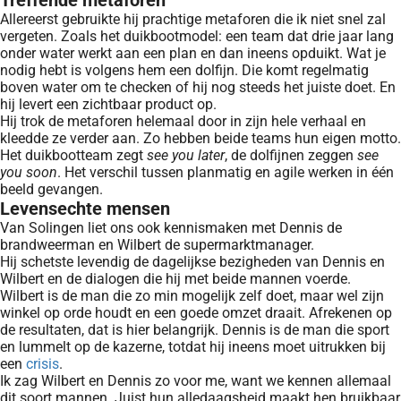
Treffende metaforen
Allereerst gebruikte hij prachtige metaforen die ik niet snel zal
vergeten. Zoals het duikbootmodel: een team dat drie jaar lang
onder water werkt aan een plan en dan ineens opduikt. Wat je
nodig hebt is volgens hem een dolfijn. Die komt regelmatig
boven water om te checken of hij nog steeds het juiste doet. En
hij levert een zichtbaar product op.
Hij trok de metaforen helemaal door in zijn hele verhaal en
kleedde ze verder aan. Zo hebben beide teams hun eigen motto.
Het duikbootteam zegt
see you later
, de dolfijnen zeggen
see
you soon
. Het verschil tussen planmatig en agile werken in één
beeld gevangen.
Levensechte mensen
Van Solingen liet ons ook kennismaken met Dennis de
brandweerman en Wilbert de supermarktmanager.
Hij schetste levendig de dagelijkse bezigheden van Dennis en
Wilbert en de dialogen die hij met beide mannen voerde.
Wilbert is de man die zo min mogelijk zelf doet, maar wel zijn
winkel op orde houdt en een goede omzet draait. Afrekenen op
de resultaten, dat is hier belangrijk. Dennis is de man die sport
en lummelt op de kazerne, totdat hij ineens moet uitrukken bij
een
crisis
.
Ik zag Wilbert en Dennis zo voor me, want we kennen allemaal
dit soort mannen. Juist hun alledaagsheid maakt hen bruikbaar