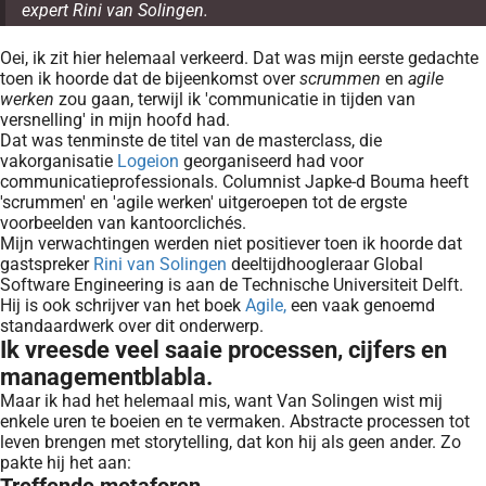
expert Rini van Solingen.
Oei, ik zit hier helemaal verkeerd. Dat was mijn eerste gedachte
toen ik hoorde dat de bijeenkomst over
scrummen
en
agile
werken
zou gaan, terwijl ik 'communicatie in tijden van
versnelling' in mijn hoofd had.
Dat was tenminste de titel van de masterclass, die
vakorganisatie
Logeion
georganiseerd had voor
communicatieprofessionals. Columnist Japke-d Bouma heeft
'scrummen' en 'agile werken' uitgeroepen tot de ergste
voorbeelden van kantoorclichés.
Mijn verwachtingen werden niet positiever toen ik hoorde dat
gastspreker
Rini van Solingen
deeltijdhoogleraar Global
Software Engineering is aan de Technische Universiteit Delft.
Hij is ook schrijver van het boek
Agile,
een vaak genoemd
standaardwerk over dit onderwerp.
Ik vreesde veel saaie processen, cijfers en
managementblabla.
Maar ik had het helemaal mis, want Van Solingen wist mij
enkele uren te boeien en te vermaken. Abstracte processen tot
leven brengen met storytelling, dat kon hij als geen ander. Zo
pakte hij het aan: