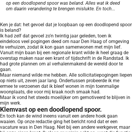
op een doodlopend spoor was beland. Alles wat ik deed
om daarin verandering te brengen mislukte. En toch...
Ken je dat: het gevoel dat je loopbaan op een doodlopend spoor
is beland?
Ik had zelf dat gevoel zo'n twintig jaar geleden, toen ik
eindeloos veel pogingen deed om naar Den Haag of omgeving
te verhuizen, zodat ik kon gaan samenwonen met mijn lief.
Vanuit mijn baan bij een regionale krant wilde ik heel graag de
overstap maken naar een krant of tijdschrift in de Randstad. Ik
had grote plannen om al verhalenmakend de wereld door te
gaan.
Maar niemand wilde me hebben. Alle sollicitatiepogingen liepen
op niets uit, zeven jaar lang. Ondertussen probeerde ik me
ermee te verzoenen dat ik bleef wonen in mijn toenmalige
woonplaats, die voor mij kraak noch smaak had.
Maar ik vond het steeds moeilijker om gemotiveerd te blijven in
mijn werk.
Klemvast op een doodlopend spoor.
En toch kan de wind ineens vanuit een andere hoek gaan
waaien. Op onze redactie ging het bericht rond dat er een
vacature was in Den Haag. Niet bij een andere werkgever, maar