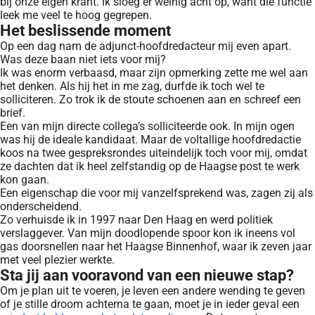
bij onze eigen krant. Ik sloeg er weinig acht op, want die functie
leek me veel te hoog gegrepen.
Het beslissende moment
Op een dag nam de adjunct-hoofdredacteur mij even apart.
Was deze baan niet iets voor mij?
Ik was enorm verbaasd, maar zijn opmerking zette me wel aan
het denken. Als hij het in me zag, durfde ik toch wel te
solliciteren. Zo trok ik de stoute schoenen aan en schreef een
brief.
Een van mijn directe collega’s solliciteerde ook. In mijn ogen
was hij de ideale kandidaat. Maar de voltallige hoofdredactie
koos na twee gespreksrondes uiteindelijk toch voor mij, omdat
ze dachten dat ik heel zelfstandig op de Haagse post te werk
kon gaan.
Een eigenschap die voor mij vanzelfsprekend was, zagen zij als
onderscheidend.
Zo verhuisde ik in 1997 naar Den Haag en werd politiek
verslaggever. Van mijn doodlopende spoor kon ik ineens vol
gas doorsnellen naar het Haagse Binnenhof, waar ik zeven jaar
met veel plezier werkte.
Sta jij aan vooravond van een nieuwe stap?
Om je plan uit te voeren, je leven een andere wending te geven
of je stille droom achterna te gaan, moet je in ieder geval een