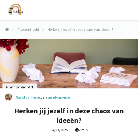
Popcornhoofd
Herken jij jezelf in deze chaos van ideeën?
Popcornhoofd
Sigrid van Iersel
van
sigridvaniersel.nl
Herken jij jezelf in deze chaos van
ideeën?
04/21/2025
2 min