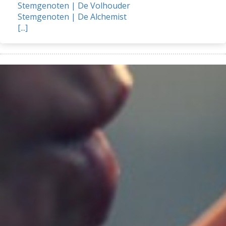
Stemgenoten | De Volhouder
Stemgenoten | De Alchemist
[...]