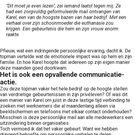
"Dit moet je even lezen", zei iemand laatst tegen mij. Ze
had een zorgvuldig geformuleerde mail ontvangen van
Karel, een van de hoogste bazen van haar bedrijf. Met een
verhaal over zijn schoonmoeder die euthanasie zou
krijgen. Een gebeurtenis die hem en zijn vrouw enorm
raakte.
Pfieuw, wat een indringende persoonlijke ervaring, dacht ik. De
topman vertelde wat de emotionele impact was op hem en zijn
familie. En hoe Karel hoopte dat iedereen op zijn eigen manier
deze maanden goed doorkwam.
Het is ook een opvallende communicatie-
actie.
Zou deze topman vaker het hele bedrijf op de hoogte stellen
van verdrietige gebeurtenissen in zijn privéleven? Of was dit
een manier van Karel om juist in deze lastige tijd verbinding te
zoeken met werknemers die al maandenlang alleen via
beeldschermen en telefoons met elkaar contact onderhouden?
Misschien is deze persoonlijke mail aan alle medewerkers een
uitzondering binnen organisaties.
Toch vermoed ik dat het vaker gebeurt. Want we hebben
dringend behoefte om persoonlijke verhalen te delen.