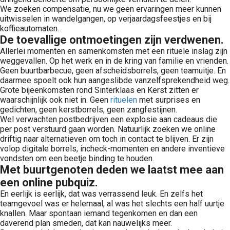
We zoeken compensatie, nu we geen ervaringen meer kunnen
uitwisselen in wandelgangen, op verjaardagsfeestjes en bij
koffieautomaten.
De toevallige ontmoetingen zijn verdwenen.
Allerlei momenten en samenkomsten met een rituele inslag zijn
weggevallen. Op het werk en in de kring van familie en vrienden.
Geen buurtbarbecue, geen afscheidsborrels, geen teamuitje. En
daarmee spoelt ook hun aangeslibde vanzelfsprekendheid weg.
Grote bijeenkomsten rond Sinterklaas en Kerst zitten er
waarschijnlijk ook niet in. Geen
rituelen
met surprises en
gedichten, geen kerstborrels, geen zangfestijnen.
Wel verwachten postbedrijven een explosie aan cadeaus die
per post verstuurd gaan worden. Natuurlijk zoeken we online
driftig naar alternatieven om toch in contact te blijven. Er zijn
volop digitale borrels, incheck-momenten en andere inventieve
vondsten om een beetje binding te houden.
Met buurtgenoten deden we laatst mee aan
een online pubquiz.
En eerlijk is eerlijk, dat was verrassend leuk. En zelfs het
teamgevoel was er helemaal, al was het slechts een half uurtje
knallen. Maar spontaan iemand tegenkomen en dan een
daverend plan smeden, dat kan nauwelijks meer.