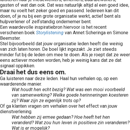
gasten of wat dan ook. Dat was natuurlijk altijd al een goed idee,
maar nu voelt het zeker goed en passend. Iedereen kan dit
doen, of je nu bij een grote organisatie werkt, actief bent als
hulpverlener of zelfstandig ondernemer bent.
Een waardevolle inspiratiebron hiervoor is het recent
verschenen boek
Storylistening
van Annet Scheringa en Simone
Beemster.
Stel bijvoorbeeld dat jouw organisatie leden heeft die weinig
van zich laten horen. De boel lijkt ingezakt. Je ziet steeds
minder fut bij de leden om mee te doen. Als je roept dat ze weer
eens actiever moeten worden, heb je weinig kans dat ze dat
signaal oppikken.
Draai het dus eens om.
Ga luisteren naar deze leden. Haal hun verhalen op, op een
waarderende manier.
Wat houdt hen echt bezig? Wat was een mooi voorbeeld
van samenwerking? Welke goede herinneringen koesteren
zij? Waar zijn ze eigenlijk trots op?
Of ga klanten vragen om verhalen over het effect van jouw
dienstverlening.
Wat hebben zij ermee gedaan? Hoe heeft het hen
veranderd? Wat zou hun leven in positieve zin veranderen?
Wat is er mogelijk?