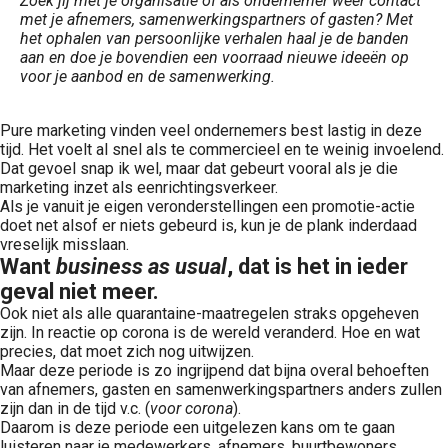
Zoek jij met je organisatie of als ondernemer weer contact
met je afnemers, samenwerkingspartners of gasten? Met
het ophalen van persoonlijke verhalen haal je de banden
aan en doe je bovendien een voorraad nieuwe ideeën op
voor je aanbod en de samenwerking.
Pure marketing vinden veel ondernemers best lastig in deze
tijd. Het voelt al snel als te commercieel en te weinig invoelend.
Dat gevoel snap ik wel, maar dat gebeurt vooral als je die
marketing inzet als eenrichtingsverkeer.
Als je vanuit je eigen veronderstellingen een promotie-actie
doet net alsof er niets gebeurd is, kun je de plank inderdaad
vreselijk misslaan.
Want
business as usual
, dat is het in ieder
geval niet meer.
Ook niet als alle quarantaine-maatregelen straks opgeheven
zijn. In reactie op corona is de wereld veranderd. Hoe en wat
precies, dat moet zich nog uitwijzen.
Maar deze periode is zo ingrijpend dat bijna overal behoeften
van afnemers, gasten en samenwerkingspartners anders zullen
zijn dan in de tijd v.c. (
voor corona
).
Daarom is deze periode een uitgelezen kans om te gaan
luisteren naar je medewerkers, afnemers, buurtbewoners,