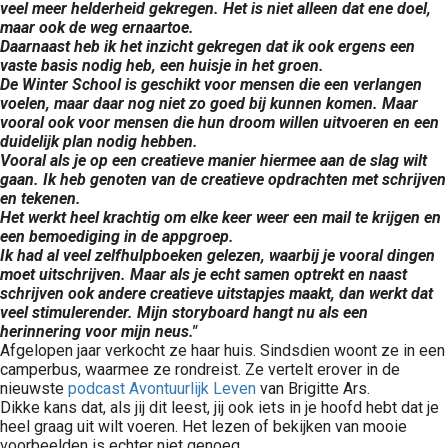
veel meer helderheid gekregen. Het is niet alleen dat ene doel,
maar ook de weg ernaartoe.
Daarnaast heb ik het inzicht gekregen dat ik ook ergens een
vaste basis nodig heb, een huisje in het groen.
De Winter School is geschikt voor mensen die een verlangen
voelen, maar daar nog niet zo goed bij kunnen komen. Maar
vooral ook voor mensen die hun droom willen uitvoeren en een
duidelijk plan nodig hebben.
Vooral als je op een creatieve manier hiermee aan de slag wilt
gaan. Ik heb genoten van de creatieve opdrachten met schrijven
en tekenen.
Het werkt heel krachtig om elke keer weer een mail te krijgen en
een bemoediging in de appgroep.
Ik had al veel zelfhulpboeken gelezen, waarbij je vooral dingen
moet uitschrijven. Maar als je echt samen optrekt en naast
schrijven ook andere creatieve uitstapjes maakt, dan werkt dat
veel stimulerender. Mijn storyboard hangt nu als een
herinnering voor mijn neus."
Afgelopen jaar verkocht ze haar huis. Sindsdien woont ze in een
camperbus, waarmee ze rondreist. Ze vertelt erover in de
nieuwste
podcast Avontuurlijk Leven
van Brigitte Ars.
Dikke kans dat, als jij dit leest, jij ook iets in je hoofd hebt dat je
heel graag uit wilt voeren. Het lezen of bekijken van mooie
voorbeelden is echter niet genoeg.