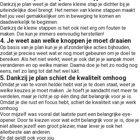
Dankzij je plan weet je dat iedere kleine stap je dichter bij je
uiteindelijke doel brengt. Het nemen van kleine stappen maakt
het jou veel gemakkelijker om in beweging te komen en
daadwerkelijk te beginnen.
Dankzij de kleine stappen is het ook niet erg om fouten te
maken. Die kun je immers eenvoudig herstellen!
4. Je weet aan welke knoppen je moet draaien
Op basis van je plan kun je je afzonderlijke acties bijhouden,
zodat je precies weet wat er nog moet gebeuren om je doel te
bereiken. Als het niet werkt, weet je ook dat je je aanpak moet
veranderen en op welke manier. Daarna doe je het zo nodig nog
eens, net zo lang tot dat het wel lukt.
5. Dankzij je plan schiet de kwaliteit omhoog
Omdat je van te voren helder hebt wat je te doen staat, weet je
welke keuzes je moet maken. Je hoeft je aandacht niet meer te
verdelen, maar je richt je op één ding dat belangrijk voor je is.
Omdat je die rust en focus hebt, schiet de kwaliteit van je werk
omhoog.
Voor mijzelf was vooral dat laatste punt een belangrijke eye-
opener. Door te kiezen voor wat echt belangrijk voor je is, doe je
niet alleen jezelf een groot plezier, maar lever je ook het
allerbeste aan anderen.
En dat geldt ook voor jou.