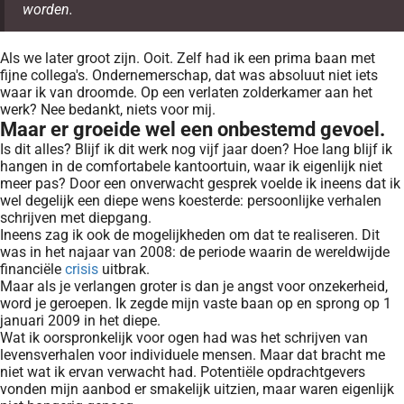
worden.
Als we later groot zijn. Ooit. Zelf had ik een prima baan met
fijne collega's. Ondernemerschap, dat was absoluut niet iets
waar ik van droomde. Op een verlaten zolderkamer aan het
werk? Nee bedankt, niets voor mij.
Maar er groeide wel een onbestemd gevoel.
Is dit alles? Blijf ik dit werk nog vijf jaar doen? Hoe lang blijf ik
hangen in de comfortabele kantoortuin, waar ik eigenlijk niet
meer pas? Door een onverwacht gesprek voelde ik ineens dat ik
wel degelijk een diepe wens koesterde: persoonlijke verhalen
schrijven met diepgang.
Ineens zag ik ook de mogelijkheden om dat te realiseren. Dit
was in het najaar van 2008: de periode waarin de wereldwijde
financiële
crisis
uitbrak.
Maar als je verlangen groter is dan je angst voor onzekerheid,
word je geroepen. Ik zegde mijn vaste baan op en sprong op 1
januari 2009 in het diepe.
Wat ik oorspronkelijk voor ogen had was het schrijven van
levensverhalen voor individuele mensen. Maar dat bracht me
niet wat ik ervan verwacht had. Potentiële opdrachtgevers
vonden mijn aanbod er smakelijk uitzien, maar waren eigenlijk