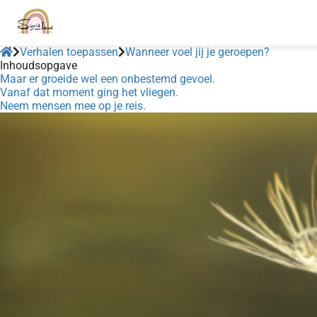
Verhalen toepassen
Wanneer voel jij je geroepen?
Inhoudsopgave
Maar er groeide wel een onbestemd gevoel.
Vanaf dat moment ging het vliegen.
Neem mensen mee op je reis.