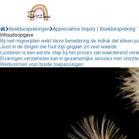
Boekbesprekingen
Appreciative inquiry | Boekbespreking
Inhoudsopgave
Bij niet-ingewijden wekt deze benadering de indruk dat alleen j
Juist in de dingen die fout zijn gegaan zit veel waarde.
Luisteren is een eerste stap bij het proces van waarderend vera
Ervaringen verzamelen kan in gezamenlijke sessies met storytel
Werkvormen voor brede toepassingen