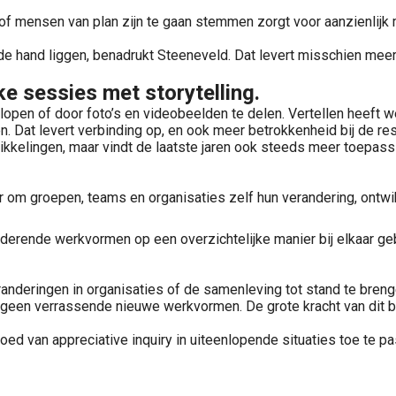
n of mensen van plan zijn te gaan stemmen zorgt voor aanzienlijk
de hand liggen, benadrukt Steeneveld. Dat levert misschien mee
e sessies met storytelling.
open of door foto’s en videobeelden te delen. Vertellen heeft we
. Dat levert verbinding op, en ook meer betrokkenheid bij de res
wikkelingen, maar vindt de laatste jaren ook steeds meer toepass
 om groepen, teams en organisaties zelf hun verandering, ontwik
erende werkvormen op een overzichtelijke manier bij elkaar gebra
nderingen in organisaties of de samenleving tot stand te breng
ek geen verrassende nieuwe werkvormen. De grote kracht van dit b
ed van appreciative inquiry in uiteenlopende situaties toe te p