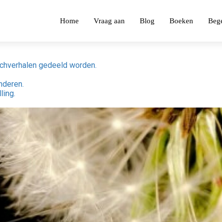
Home
Vraag aan
Blog
Boeken
Bege
uichverhalen gedeeld worden.
nderen.
ling.