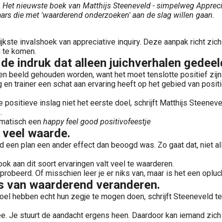
t nieuwste boek van Matthijs Steeneveld - simpelweg Appreciati
ars die met 'waarderend onderzoeken' aan de slag willen gaan.
kste invalshoek van appreciative inquiry. Deze aanpak richt zich
g te komen.
 de indruk dat alleen juichverhalen gedee
ten beeld gehouden worden, want het moet tenslotte positief zijn
g en trainer een schat aan ervaring heeft op het gebied van pos
 de positieve inslag niet het eerste doel, schrijft Matthijs Stee
.
omatisch een
happy feel good positivofeestje
t veel waarde.
d een plan een ander effect dan beoogd was. Zo gaat dat, niet all
ok aan dit soort ervaringen valt veel te waarderen.
robeerd. Of misschien leer je er niks van, maar is het een opluc
ces van waarderend veranderen.
ebben echt hun zegje te mogen doen, schrijft Steeneveld terech
mee. Je stuurt de aandacht ergens heen. Daardoor kan iemand zi