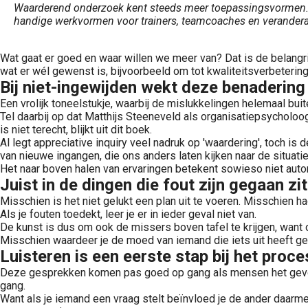
Waarderend onderzoek kent steeds meer toepassingsvormen. He
handige werkvormen voor trainers, teamcoaches en verandera
Wat gaat er goed en waar willen we meer van? Dat is de belangrij
wat er wél gewenst is, bijvoorbeeld om tot kwaliteitsverbeterin
Bij niet-ingewijden wekt deze benadering
Een vrolijk toneelstukje, waarbij de mislukkelingen helemaal bui
Tel daarbij op dat Matthijs Steeneveld als organisatiepsycholoo
is niet terecht, blijkt uit dit boek.
Al legt appreciative inquiry veel nadruk op 'waardering', toch is
van nieuwe ingangen, die ons anders laten kijken naar de situatie
Het naar boven halen van ervaringen betekent sowieso niet aut
Juist in de dingen die fout zijn gegaan zi
Misschien is het niet gelukt een plan uit te voeren. Misschien ha
Als je fouten toedekt, leer je er in ieder geval niet van.
De kunst is dus om ook de missers boven tafel te krijgen, want o
Misschien waardeer je de moed van iemand die iets uit heeft gep
Luisteren is een eerste stap bij het pro
Deze gesprekken komen pas goed op gang als mensen het gevoel h
gang.
Want als je iemand een vraag stelt beïnvloed je de ander daar