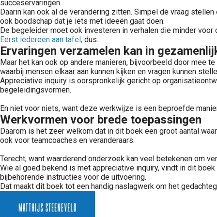
succeservaringen.
Daarin kan ook al de verandering zitten. Simpel de vraag stelle
ook boodschap dat je iets met ideeën gaat doen.
De begeleider moet ook investeren in verhalen die minder voor 
Eerst iedereen aan tafel,
dus.
Ervaringen verzamelen kan in gezamenlijk
Maar het kan ook op andere manieren, bijvoorbeeld door mee te l
waarbij mensen elkaar aan kunnen kijken en vragen kunnen stellen
Appreciative inquiry is oorspronkelijk gericht op organisatieont
begeleidingsvormen.
En niet voor niets, want deze werkwijze is een beproefde manier
Werkvormen voor brede toepassingen
Daarom is het zeer welkom dat in dit boek een groot aantal waard
ook voor teamcoaches en veranderaars.
Terecht, want waarderend onderzoek kan veel betekenen om vera
Wie al goed bekend is met appreciative inquiry, vindt in dit bo
bijbehorende instructies voor de uitvoering.
Dat maakt dit boek tot een handig naslagwerk om het gedachtego