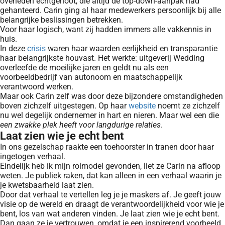
overleden echtgenoot, die altijd de top-down-aanpak had
gehanteerd. Carin ging al haar medewerkers persoonlijk bij alle
belangrijke beslissingen betrekken.
Voor haar logisch, want zij hadden immers alle vakkennis in
huis.
In deze
crisis
waren haar waarden eerlijkheid en transparantie
haar belangrijkste houvast. Het werkte: uitgeverij Wedding
overleefde de moeilijke jaren en geldt nu als een
voorbeeldbedrijf van autonoom en maatschappelijk
verantwoord werken.
Maar ook Carin zelf was door deze bijzondere omstandigheden
boven zichzelf uitgestegen. Op haar
website
noemt ze zichzelf
nu wel degelijk ondernemer in hart en nieren. Maar wel een die
een zwakke plek heeft voor langdurige relaties
.
Laat zien wie je echt bent
In ons gezelschap raakte een toehoorster in tranen door haar
ingetogen verhaal.
Eindelijk heb ik mijn rolmodel gevonden, liet ze Carin na afloop
weten. Je publiek raken, dat kan alleen in een verhaal waarin je
je kwetsbaarheid laat zien.
Door dat verhaal te vertellen leg je je maskers af. Je geeft jouw
visie op de wereld en draagt de verantwoordelijkheid voor wie je
bent, los van wat anderen vinden. Je laat zien wie je echt bent.
Dan gaan ze je vertrouwen, omdat je een inspirerend voorbeeld