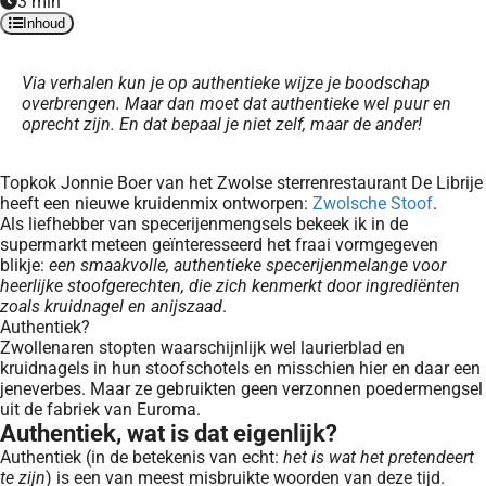
3 min
Inhoud
Via verhalen kun je op authentieke wijze je boodschap
overbrengen. Maar dan moet dat authentieke wel
puur en
oprecht zijn. En dat bepaal je niet zelf, maar de ander!
Topkok Jonnie Boer van het Zwolse sterrenrestaurant De Librije
heeft een nieuwe kruidenmix ontworpen:
Zwolsche Stoof
.
Als liefhebber van specerijenmengsels bekeek ik in de
supermarkt meteen geïnteresseerd het fraai vormgegeven
blikje:
een smaakvolle, authentieke specerijenmelange voor
heerlijke stoofgerechten, die zich kenmerkt door ingrediënten
zoals kruidnagel en anijszaad
.
Authentiek?
Zwollenaren stopten waarschijnlijk wel laurierblad en
kruidnagels in hun stoofschotels en misschien hier en daar een
jeneverbes. Maar ze gebruikten geen verzonnen poedermengsel
uit de fabriek van Euroma.
Authentiek, wat is dat eigenlijk?
Authentiek (in de betekenis van echt:
het is wat het pretendeert
te zijn
) is een van meest misbruikte woorden van deze tijd.