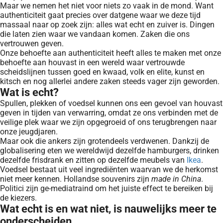
Maar we nemen het niet voor niets zo vaak in de mond. Want
authenticiteit gaat precies over datgene waar we deze tijd
massaal naar op zoek zijn: alles wat echt en zuiver is. Dingen
die laten zien waar we vandaan komen. Zaken die ons
vertrouwen geven.
Onze behoefte aan authenticiteit heeft alles te maken met onze
behoefte aan houvast in een wereld waar vertrouwde
scheidslijnen tussen goed en kwaad, volk en elite, kunst en
kitsch en nog allerlei andere zaken steeds vager zijn geworden.
Wat is echt?
Spullen, plekken of voedsel kunnen ons een gevoel van houvast
geven in tijden van verwarring, omdat ze ons verbinden met de
veilige plek waar we zijn opgegroeid of ons terugbrengen naar
onze jeugdjaren.
Maar ook die ankers zijn grotendeels verdwenen. Dankzij de
globalisering eten we wereldwijd dezelfde hamburgers, drinken
dezelfde frisdrank en zitten op dezelfde meubels van
Ikea
.
Voedsel bestaat uit veel ingrediënten waarvan we de herkomst
niet meer kennen. Hollandse souvenirs zijn
made in China
.
Politici zijn ge-mediatraind om het juiste effect te bereiken bij
de kiezers.
Wat echt is en wat niet, is nauwelijks meer te
onderscheiden.