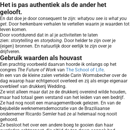
Het is pas authentiek als de ander het
gelooft.
En dat doe je door consequent te zijn:
what
you see is what you
get
. Door herkenbare verhalen te vertellen waarin je waarden tot
leven komen.
Door voortdurend dat in al je activiteiten te laten
zien:
storytelling
en
storydoing
. Door helder te zijn over je
(eigen) bronnen. En natuurlijk door eerlijk te zijn over je
drijfveren.
Gebruik waarden als houvast
Een prachtig voorbeeld daarvan hoorde ik onlangs op het
congres
The Future of Work
van
The School of Life
.
In een van de kleine zalen vertelde Carin Wormsbecher over de
dag waarop haar echtgenoot overleed en zij als enige eigenaar
overbleef van drukkerij Wedding.
Ze wist alleen maar dat ze de drukkerij overeind wilde houden,
maar had totaal geen verstand van het leiden van een bedrijf.
Ze had nog nooit een managementboek gelezen. En van de
bejubelde werknemersdemocratie van de Braziliaanse
ondernemer Ricardo Semler had ze al helemaal nog nooit
gehoord.
Ze besloot het over een andere boeg te gooien dan haar