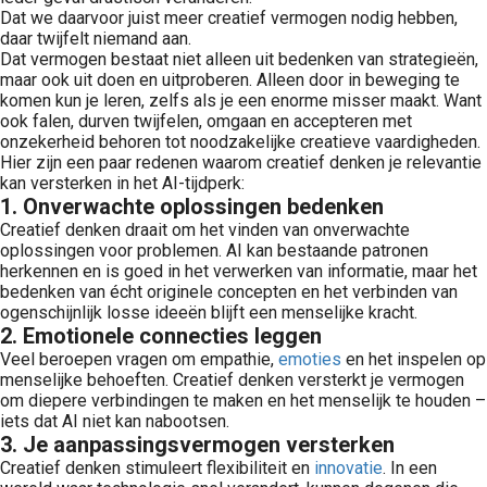
Dat we daarvoor juist meer creatief vermogen nodig hebben,
daar twijfelt niemand aan.
Dat vermogen bestaat niet alleen uit bedenken van strategieën,
maar ook uit doen en uitproberen. Alleen door in beweging te
komen kun je leren, zelfs als je een enorme misser maakt. Want
ook falen, durven twijfelen, omgaan en accepteren met
onzekerheid behoren tot noodzakelijke creatieve vaardigheden.
Hier zijn een paar redenen waarom creatief denken je relevantie
kan versterken in het AI-tijdperk:
1. Onverwachte oplossingen bedenken
Creatief denken draait om het vinden van onverwachte
oplossingen voor problemen. AI kan bestaande patronen
herkennen en is goed in het verwerken van informatie, maar het
bedenken van écht originele concepten en het verbinden van
ogenschijnlijk losse ideeën blijft een menselijke kracht.
2. Emotionele connecties leggen
Veel beroepen vragen om empathie,
emoties
en het inspelen op
menselijke behoeften. Creatief denken versterkt je vermogen
om diepere verbindingen te maken en het menselijk te houden –
iets dat AI niet kan nabootsen.
3. Je aanpassingsvermogen versterken
Creatief denken stimuleert flexibiliteit en
innovatie
. In een