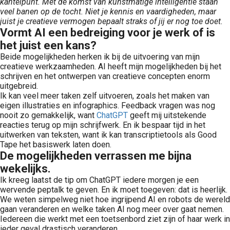
kantelpunt. Met de komst van kunstmatige intelligentie staan
veel banen op de tocht. Niet je kennis en vaardigheden, maar
juist je creatieve vermogen bepaalt straks of jij er nog toe doet.
Vormt AI een bedreiging voor je werk of is
het juist een kans?
Beide mogelijkheden herken ik bij de uitvoering van mijn
creatieve werkzaamheden. AI heeft mijn mogelijkheden bij het
schrijven en het ontwerpen van creatieve concepten enorm
uitgebreid.
Ik kan veel meer taken zelf uitvoeren, zoals het maken van
eigen illustraties en infographics. Feedback vragen was nog
nooit zo gemakkelijk, want
ChatGPT
geeft mij uitstekende
reacties terug op mijn schrijfwerk. En ik bespaar tijd in het
uitwerken van teksten, want ik kan transcriptietools als Good
Tape het basiswerk laten doen.
De mogelijkheden verrassen me bijna
wekelijks.
Ik kreeg laatst de tip om ChatGPT iedere morgen je een
wervende peptalk te geven. En ik moet toegeven: dat is heerlijk.
We weten simpelweg niet hoe ingrijpend AI en robots de wereld
gaan veranderen en welke taken AI nog meer over gaat nemen.
Iedereen die werkt met een toetsenbord ziet zijn of haar werk in
ieder geval drastisch veranderen.