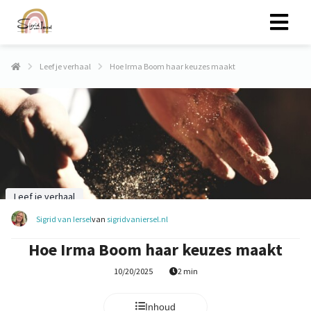
Leef je verhaal
Hoe Irma Boom haar keuzes maakt
Leef je verhaal
Sigrid van Iersel
van
sigridvaniersel.nl
Hoe Irma Boom haar keuzes maakt
10/20/2025
2 min
Inhoud