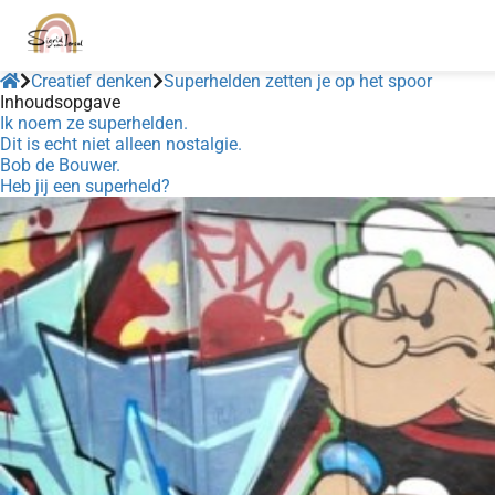
Creatief denken
Superhelden zetten je op het spoor
Inhoudsopgave
Ik noem ze superhelden.
Dit is echt niet alleen nostalgie.
Bob de Bouwer.
Heb jij een superheld?