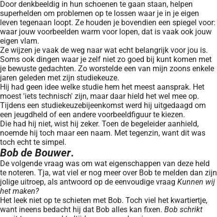
Door denkbeeldig in hun schoenen te gaan staan, helpen
superhelden om problemen op te lossen waar je in je eigen
leven tegenaan loopt. Ze houden je bovendien een spiegel voor:
waar jouw voorbeelden warm voor lopen, dat is vaak ook jouw
eigen vlam.
Ze wijzen je vaak de weg naar wat echt belangrijk voor jou is.
Soms ook dingen waar je zelf niet zo goed bij kunt komen met
je bewuste gedachten. Zo worstelde een van mijn zoons enkele
jaren geleden met zijn studiekeuze.
Hij had geen idee welke studie hem het meest aansprak. Het
moest 'iets technisch' zijn, maar daar hield het wel mee op.
Tijdens een studiekeuzebijeenkomst werd hij uitgedaagd om
een jeugdheld of een andere voorbeeldfiguur te kiezen.
Die had hij niet, wist hij zeker. Toen de begeleider aanhield,
noemde hij toch maar een naam. Met tegenzin, want dit was
toch echt te simpel.
Bob de Bouwer
.
De volgende vraag was om wat eigenschappen van deze held
te noteren. Tja, wat viel er nog meer over Bob te melden dan zijn
jolige uitroep, als antwoord op de eenvoudige vraag
Kunnen wij
het maken?
Het leek niet op te schieten met Bob. Toch viel het kwartiertje,
want ineens bedacht hij dat Bob alles kan fixen.
Bob schrikt