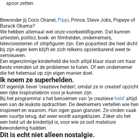
spoor zetten.
Bewonder jij Coco Chanel,
Pippi
, Prince, Steve Jobs, Popeye of
Barack Obama?
We hebben allemaal wel onze voorbeeldfiguren. Dat kunnen
artiesten, politici, boek- en filmhelden, ondernemers,
televisiesterren of stripfiguren zijn. Een popartiest die heel dicht
bij zijn eigen kern blijft en zich telkens opzienbarend weet te
vernieuwen.
Een eigenzinnige kinderheld die toch altijd klaar staat om haar
beste vrienden uit de problemen te halen. Of een ondernemer
die het helemaal op zijn eigen manier doet.
Ik noem ze superhelden.
Of eigenlijk liever ‘creatieve helden’, omdat ze in creatief opzicht
een rijke inspiratiebron voor je kunnen zijn.
Bij het programma'
s het benoemen van ‘je creatieve
held
’ altijd
een van de leukste opdrachten. De deelnemers vertellen wie hen
inspireert en waarom. Hun ogen gaan glanzen. Ze vinden vaak
een vuurtje terug, dat weer wordt aangeblazen. Zeker als het
een held uit de kindertijd is, voor wie ze ooit mateloze
bewondering hadden.
Dit is echt niet alleen nostalgie.