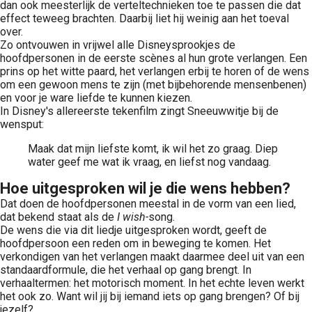
dan ook meesterlijk de verteltechnieken toe te passen die dat
effect teweeg brachten. Daarbij liet hij weinig aan het toeval
over.
Zo ontvouwen in vrijwel alle Disneysprookjes de
hoofdpersonen in de eerste scènes al hun grote verlangen. Een
prins op het witte paard, het verlangen erbij te horen of de wens
om een gewoon mens te zijn (met bijbehorende mensenbenen)
en voor je ware liefde te kunnen kiezen.
In Disney's allereerste tekenfilm zingt Sneeuwwitje bij de
wensput:
Maak dat mijn liefste komt, ik wil het zo graag. Diep
water geef me wat ik vraag, en liefst nog vandaag.
Hoe uitgesproken wil je die wens hebben?
Dat doen de hoofdpersonen meestal in de vorm van een lied,
dat bekend staat als de
I wish-
song.
De wens die via dit liedje uitgesproken wordt, geeft de
hoofdpersoon een reden om in beweging te komen. Het
verkondigen van het verlangen maakt daarmee deel uit van een
standaardformule, die het verhaal op gang brengt. In
verhaaltermen: het motorisch moment. In het echte leven werkt
het ook zo. Want wil jij bij iemand iets op gang brengen? Of bij
jezelf?