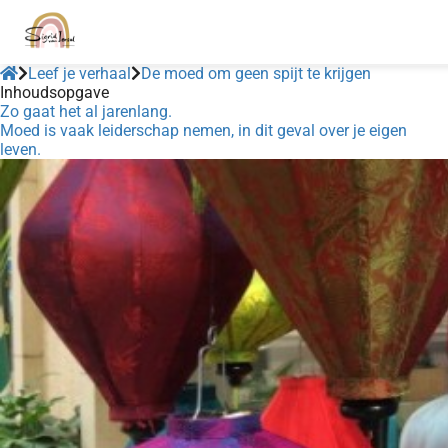
Leef je verhaal
De moed om geen spijt te krijgen
Inhoudsopgave
Zo gaat het al jarenlang.
Moed is vaak leiderschap nemen, in dit geval over je eigen
leven.