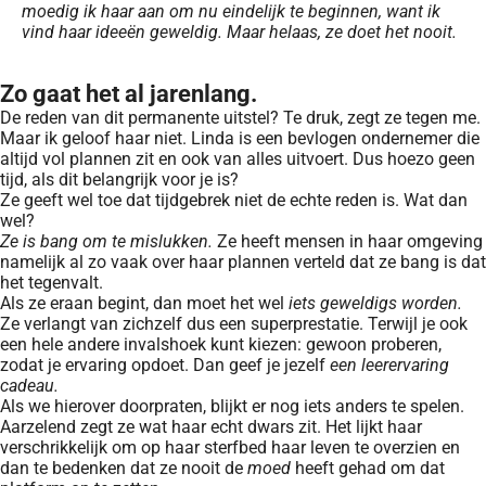
moedig ik haar aan om nu eindelijk te beginnen, want ik
vind haar ideeën geweldig. Maar helaas, ze doet het nooit.
Zo gaat het al jarenlang.
De reden van dit permanente uitstel? Te druk, zegt ze tegen me.
Maar ik geloof haar niet. Linda is een bevlogen ondernemer die
altijd vol plannen zit en ook van alles uitvoert. Dus hoezo geen
tijd, als dit belangrijk voor je is?
Ze geeft wel toe dat tijdgebrek niet de echte reden is. Wat dan
wel?
Ze is bang om te mislukken.
Ze heeft mensen in haar omgeving
namelijk al zo vaak over haar plannen verteld dat ze bang is dat
het tegenvalt.
Als ze eraan begint, dan moet het wel
iets geweldigs worden.
Ze verlangt van zichzelf dus een superprestatie. Terwijl je ook
een hele andere invalshoek kunt kiezen: gewoon proberen,
zodat je ervaring opdoet. Dan geef je jezelf
een leerervaring
cadeau.
Als we hierover doorpraten, blijkt er nog iets anders te spelen.
Aarzelend zegt ze wat haar echt dwars zit. Het lijkt haar
verschrikkelijk om op haar sterfbed haar leven te overzien en
dan te bedenken dat ze nooit de
moed
heeft gehad om dat