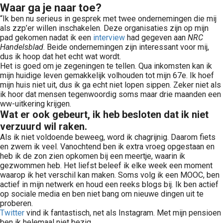
Waar ga je naar toe?
“Ik ben nu serieus in gesprek met twee ondernemingen die mij
als zzp’er willen inschakelen. Deze organisaties zijn op mijn
pad gekomen nadat ik een
interview
had gegeven aan
NRC
Handelsblad
. Beide ondernemingen zijn interessant voor mij,
dus ik hoop dat het echt wat wordt.
Het is goed om je zegeningen te tellen. Qua inkomsten kan ik
mijn huidige leven gemakkelijk volhouden tot mijn 67e. Ik hoef
mijn huis niet uit, dus ik ga echt niet lopen sippen. Zeker niet als
ik hoor dat mensen tegenwoordig soms maar drie maanden een
ww-uitkering krijgen.
Wat er ook gebeurt, ik heb besloten dat ik niet
verzuurd wil raken.
Als ik niet voldoende beweeg, word ik chagrijnig. Daarom fiets
en zwem ik veel. Vanochtend ben ik extra vroeg opgestaan en
heb ik de zon zien opkomen bij een meertje, waarin ik
gezwommen heb. Het liefst beleef ik elke week een moment
waarop ik het verschil kan maken. Soms volg ik een MOOC, ben
actief in mijn netwerk en houd een reeks blogs bij. Ik ben actief
op sociale media en ben niet bang om nieuwe dingen uit te
proberen.
Twitter
vind ik fantastisch, net als Instagram. Met mijn pensioen
ben ik helemaal niet bezig.