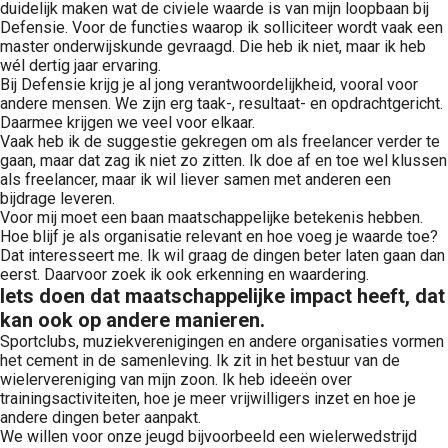
duidelijk maken wat de civiele waarde is van mijn loopbaan bij
Defensie. Voor de functies waarop ik solliciteer wordt vaak een
master onderwijskunde gevraagd. Die heb ik niet, maar ik heb
wél dertig jaar ervaring.
Bij Defensie krijg je al jong verantwoordelijkheid, vooral voor
andere mensen. We zijn erg taak-, resultaat- en opdrachtgericht.
Daarmee krijgen we veel voor elkaar.
Vaak heb ik de suggestie gekregen om als freelancer verder te
gaan, maar dat zag ik niet zo zitten. Ik doe af en toe wel klussen
als freelancer, maar ik wil liever samen met anderen een
bijdrage leveren.
Voor mij moet een baan maatschappelijke betekenis hebben.
Hoe blijf je als organisatie relevant en hoe voeg je waarde toe?
Dat interesseert me. Ik wil graag de dingen beter laten gaan dan
eerst. Daarvoor zoek ik ook erkenning en waardering.
Iets doen dat maatschappelijke impact heeft, dat
kan ook op andere manieren.
Sportclubs, muziekverenigingen en andere organisaties vormen
het cement in de samenleving. Ik zit in het bestuur van de
wielervereniging van mijn zoon. Ik heb ideeën over
trainingsactiviteiten, hoe je meer vrijwilligers inzet en hoe je
andere dingen beter aanpakt.
We willen voor onze jeugd bijvoorbeeld een wielerwedstrijd