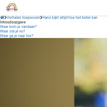
Verhalen toepassen
Hans kijkt altijd hoe het beter kan
Inhoudsopgave
Waar kom je vandaan?
Waar sta je nu?
Waar ga je naar toe?