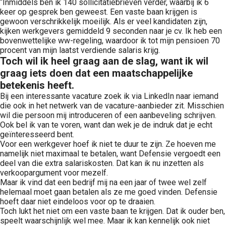
“Inmiddels ben ik 140 sollicitatiebrieven verder, waarbij ik 6
keer op gesprek ben geweest. Een vaste baan krijgen is
gewoon verschrikkelijk moeilijk. Als er veel kandidaten zijn,
kijken werkgevers gemiddeld 9 seconden naar je cv. Ik heb een
bovenwettelijke ww-regeling, waardoor ik tot mijn pensioen 70
procent van mijn laatst verdiende salaris krijg.
Toch wil ik heel graag aan de slag, want ik wil
graag iets doen dat een maatschappelijke
betekenis heeft.
Bij een interessante vacature zoek ik via LinkedIn naar iemand
die ook in het netwerk van de vacature-aanbieder zit. Misschien
wil die persoon mij introduceren of een aanbeveling schrijven.
Ook bel ik van te voren, want dan wek je de indruk dat je echt
geïnteresseerd bent.
Voor een werkgever hoef ik niet te duur te zijn. Ze hoeven me
namelijk niet maximaal te betalen, want Defensie vergoedt een
deel van die extra salariskosten. Dat kan ik nu inzetten als
verkoopargument voor mezelf.
Maar ik vind dat een bedrijf mij na een jaar of twee wel zelf
helemaal moet gaan betalen als ze me goed vinden. Defensie
hoeft daar niet eindeloos voor op te draaien.
Toch lukt het niet om een vaste baan te krijgen. Dat ik ouder ben,
speelt waarschijnlijk wel mee. Maar ik kan kennelijk ook niet