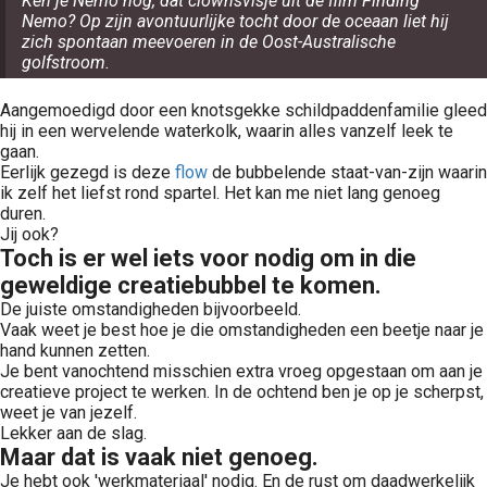
Ken je Nemo nog, dat clownsvisje uit de film Finding
Nemo? Op zijn avontuurlijke tocht door de oceaan liet hij
zich spontaan meevoeren in de Oost-Australische
golfstroom.
Aangemoedigd door een knotsgekke schildpaddenfamilie gleed
hij in een wervelende waterkolk, waarin alles vanzelf leek te
gaan.
Eerlijk gezegd is deze
flow
de bubbelende staat-van-zijn waarin
ik zelf het liefst rond spartel. Het kan me niet lang genoeg
duren.
Jij ook?
Toch is er wel iets voor nodig om in die
geweldige creatiebubbel te komen.
De juiste omstandigheden bijvoorbeeld.
Vaak weet je best hoe je die omstandigheden een beetje naar je
hand kunnen zetten.
Je bent vanochtend misschien extra vroeg opgestaan om aan je
creatieve project te werken. In de ochtend ben je op je scherpst,
weet je van jezelf.
Lekker aan de slag.
Maar dat is vaak niet genoeg.
Je hebt ook 'werkmateriaal' nodig. En de rust om daadwerkelijk