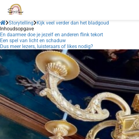
Storytelling
Kijk veel verder dan het bladgoud
Inhoudsopgave
En daarmee doe je jezelf en anderen flink tekort
Een spel van licht en schaduw
Dus meer lezers, luisteraars of likes nodig?