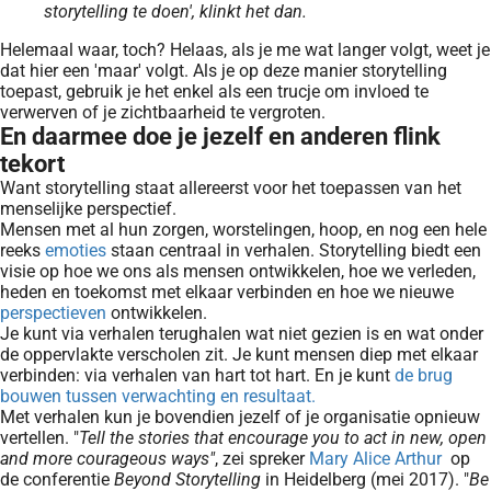
storytelling te doen', klinkt het dan.
Helemaal waar, toch? Helaas, als je me wat langer volgt, weet je
dat hier een 'maar' volgt. Als je op deze manier storytelling
toepast, gebruik je het enkel als een trucje om invloed te
verwerven of je zichtbaarheid te vergroten.
En daarmee doe je jezelf en anderen flink
tekort
Want storytelling staat allereerst voor het toepassen van het
menselijke perspectief.
Mensen met al hun zorgen, worstelingen, hoop, en nog een hele
reeks
emoties
staan centraal in verhalen. Storytelling biedt een
visie op hoe we ons als mensen ontwikkelen, hoe we verleden,
heden en toekomst met elkaar verbinden en hoe we nieuwe
perspectieven
ontwikkelen.
Je kunt via verhalen terughalen wat niet gezien is en wat onder
de oppervlakte verscholen zit. Je kunt mensen diep met elkaar
verbinden: via verhalen van hart tot hart. En je kunt
de brug
bouwen tussen verwachting en resultaat.
Met verhalen kun je bovendien jezelf of je organisatie opnieuw
vertellen. "
Tell the stories that encourage you to act in new, open
and more courageous ways"
, zei spreker
Mary Alice Arthur
op
de conferentie
Beyond Storytelling
in Heidelberg (mei 2017). "
Be