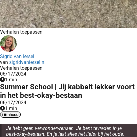
Verhalen toepassen
Sigrid van Iersel
van
sigridvaniersel.nl
Verhalen toepassen
06/17/2024
1 min
Summer School | Jij kabbelt lekker voort
in het best-okay-bestaan
06/17/2024
1 min
Inhoud
Je hebt geen verwonderwensen. Je bent tevreden in je
best-okay-bestaan. En je laat alles het liefst bij het oude.