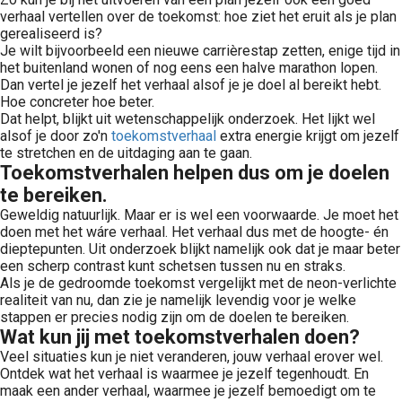
verhaal vertellen over de toekomst: hoe ziet het eruit als je plan
gerealiseerd is?
Je wilt bijvoorbeeld een nieuwe carrièrestap zetten, enige tijd in
het buitenland wonen of nog eens een halve marathon lopen.
Dan vertel je jezelf het verhaal alsof je je doel al bereikt hebt.
Hoe concreter hoe beter.
Dat helpt, blijkt uit wetenschappelijk onderzoek. Het lijkt wel
alsof je door zo'n
toekomstverhaal
extra energie krijgt om jezelf
te stretchen en de uitdaging aan te gaan.
Toekomstverhalen helpen dus om je doelen
te bereiken.
Geweldig natuurlijk. Maar er is wel een voorwaarde. Je moet het
doen met het wáre verhaal. Het verhaal dus met de hoogte- én
dieptepunten. Uit onderzoek blijkt namelijk ook dat je maar beter
een scherp contrast kunt schetsen tussen nu en straks.
Als je de gedroomde toekomst vergelijkt met de neon-verlichte
realiteit van nu, dan zie je namelijk levendig voor je welke
stappen er precies nodig zijn om de doelen te bereiken.
Wat kun jij met toekomstverhalen doen?
Veel situaties kun je niet veranderen, jouw verhaal erover wel.
Ontdek wat het verhaal is waarmee je jezelf tegenhoudt. En
maak een ander verhaal, waarmee je jezelf bemoedigt om te