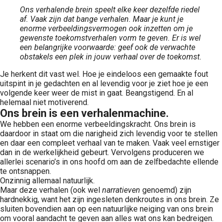
Ons verhalende brein speelt elke keer dezelfde riedel
af. Vaak zijn dat bange verhalen. Maar je kunt je
enorme verbeeldingsvermogen ook inzetten om je
gewenste toekomstverhalen vorm te geven. Er is wel
een belangrijke voorwaarde: geef ook de verwachte
obstakels een plek in jouw verhaal over de toekomst.
Je herkent dit vast wel. Hoe je eindeloos een gemaakte fout
uitspint in je gedachten en al levendig voor je ziet hoe je een
volgende keer weer de mist in gaat. Beangstigend. En al
helemaal niet motiverend.
Ons brein is een verhalenmachine.
We hebben een enorme verbeeldingskracht. Ons brein is
daardoor in staat om die narigheid zich levendig voor te stellen
en daar een compleet verhaal van te maken. Vaak veel ernstiger
dan in de werkelijkheid gebeurt. Vervolgens produceren we
allerlei scenario’s in ons hoofd om aan de zelfbedachte ellende
te ontsnappen.
Onzinnig allemaal natuurlijk.
Maar deze verhalen (ook wel
narratieven
genoemd) zijn
hardnekkig, want het zijn ingesleten denkroutes in ons brein. Ze
sluiten bovendien aan op een natuurlijke neiging van ons brein
om vooral aandacht te geven aan alles wat ons kan bedreigen.