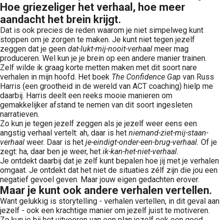
Hoe griezeliger het verhaal, hoe meer
aandacht het brein krijgt.
Dat is ook precies de reden waarom je niet simpelweg kunt
stoppen om je zorgen te maken. Je kunt niet tegen jezelf
zeggen dat je geen
dat-lukt-mij-nooit-verhaal
meer mag
produceren. Wel kun je je brein op een andere manier trainen.
Zelf wilde ik graag korte metten maken met dit soort nare
verhalen in mijn hoofd. Het boek
The Confidence Gap
van Russ
Harris (een grootheid in de wereld van ACT coaching) hielp me
daarbij. Harris deelt een reeks mooie manieren om
gemakkelijker afstand te nemen van dit soort ingesleten
narratieven.
Zo kun je tegen jezelf zeggen als je jezelf weer eens een
angstig verhaal vertelt: ah, daar is het
niemand-ziet-mij-staan-
verhaal
weer. Daar is het
je-eindigt-onder-een-brug-verhaal.
Of je
zegt: ha, daar ben je weer, het
ik-kan-het-niet-verhaal.
Je ontdekt daarbij dat je zelf kunt bepalen hoe jij met je verhalen
omgaat. Je ontdekt dat het niet de situaties zélf zijn die jou een
negatief gevoel geven. Maar jouw eigen gedachten erover.
Maar je kunt ook andere verhalen vertellen
.
Want gelukkig is storytelling - verhalen vertellen, in dit geval aan
jezelf - ook een krachtige manier om jezelf juist te motiveren.
Zo kun je bij het uitvoeren van een plan jezelf ook een goed