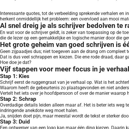
Interessante quotes, tot de verbeelding sprekende verhalen en 
herkent onmiddellijk het probleem: een overvloed aan mooi mate
Al snel dreig je als schrijver bedolven te
En wat voor de schrijver geldt, is zeker van toepassing op de t
die de lezer op een gemakkelijke en logische manier door die ge
Het grote geheim van goed schrijven is 
Geen zijpaadjes dus; niet toegeven aan de drang om compleet te 
Dat is dus veel schrappen en kiezen. Die ene rode draad, daar g
Hoe doe je dat?
Vijf stappen voor meer focus in je verhaa
Stap 1: Kies
Schrijf eerst de ruggengraat van je verhaal op. Wat is het ach
Waarom heeft de gebeurtenis zo plaatsgevonden en niet ander
Vertelt het iets over je hoofdpersoon of over de manier waarop hi
Stap 2: Schrap
Overdadige details leiden alleen maar af. Het is beter iets weg t
indringende anekdote weg moet halen.
Ja, snijden doet pijn, maar meestal wordt de tekst er sterker doo
Stap 3: Duid
Een ontwerper van een logo kan maar één ding kiezen. Daarin kan