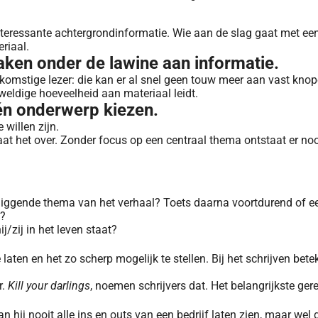
interessante achtergrondinformatie. Wie aan de slag gaat met ee
riaal.
 raken onder de lawine aan informatie.
oekomstige lezer: die kan er al snel geen touw meer aan vast kno
weldige hoeveelheid aan materiaal leidt.
één onderwerp kiezen.
willen zijn.
aat het over. Zonder focus op een centraal thema ontstaat er no
l
terliggende thema van het verhaal? Toets daarna voortdurend of 
s?
j/zij in het leven staat?
e laten en het zo scherp mogelijk te stellen. Bij het schrijven be
r.
Kill your darlings
, noemen schrijvers dat. Het belangrijkste ger
 hij nooit alle ins en outs van een bedrijf laten zien, maar we