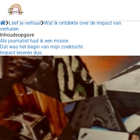
Leef je verhaal
Wat ik ontdekte over de impact van
verhalen
Inhoudsopgave
Als journalist had ik een missie.
Dat was het begin van mijn zoektocht.
Impact leveren dus.