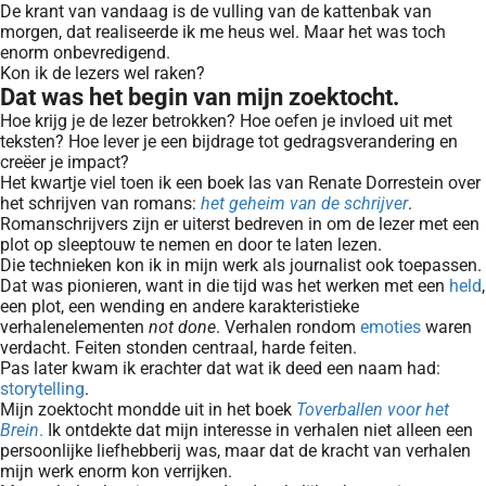
De krant van vandaag is de vulling van de kattenbak van
morgen, dat realiseerde ik me heus wel. Maar het was toch
enorm onbevredigend.
Kon ik de lezers wel raken?
Dat was het begin van mijn zoektocht.
Hoe krijg je de lezer betrokken? Hoe oefen je invloed uit met
teksten? Hoe lever je een bijdrage tot gedragsverandering en
creëer je impact?
Het kwartje viel toen ik een boek las van Renate Dorrestein over
het schrijven van romans:
het geheim van de schrijver
.
Romanschrijvers zijn er uiterst bedreven in om de lezer met een
plot op sleeptouw te nemen en door te laten lezen.
Die technieken kon ik in mijn werk als journalist ook toepassen.
Dat was pionieren, want in die tijd was het werken met een
held
,
een plot, een wending en andere karakteristieke
verhalenelementen
not done
. Verhalen rondom
emoties
waren
verdacht. Feiten stonden centraal, harde feiten.
Pas later kwam ik erachter dat wat ik deed een naam had:
storytelling
.
Mijn zoektocht mondde uit in het boek
Toverballen voor het
Brein
.
Ik ontdekte dat mijn interesse in verhalen niet alleen een
persoonlijke liefhebberij was, maar dat de kracht van verhalen
mijn werk enorm kon verrijken.