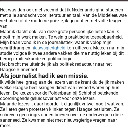
Het was dan ook niet vreemd dat ik Nederlands ging studeren
met alle aandacht voor literatuur en taal. Van de Middeleeuwse
verhalen tot de moderne poëzie, ik genoot er met volle teugen
van.
Maar ik dacht ook: van deze grote persoonlijke liefde kan ik
nooit mijn werk maken. Te weinig praktische toepasbaarheid.
Mijn baan vond ik in de journalistiek, waar ik volop mijn
schrijfdrang en
nieuwsgierigheid
kon uitleven. Meteen na mijn
studie volgde ik twee andere vakken die me nuttig leken bij dit
beroep: milieukunde en politicologie.
Het bracht me uiteindelijk als politiek redacteur naar het
Haagse Binnenhof.
Als journalist had ik een missie.
Ik wilde heel graag aan de lezers van de krant duidelijk maken
welke Haagse beslissingen direct van invloed waren op hun
leven. De keuze voor de Polderbaan bij Schiphol betekende
doordringende geluidsoverlast voor onze lezers.
Maar de lezers... daar hoorde ik eigenlijk vrijwel nooit wat van.
Ze lieten geen protesten klinken tegen Haagse besluiten. Ze
schreven geen ingezonden brieven over de onderwerpen die ik
aansneed. Ze kwamen niet met nieuwsgierige vragen naar
meer.