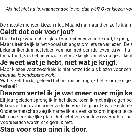
Als het niet nu is, wanneer doe je het dan wél? Over kiezen v
De meeste mensen kiezen niet. Maand na maand en zelfs jaar na 
Geldt dat ook voor jou?
Daar heb je waarschijnlijk tal van redenen voor: te oud, te jong, t
Maar uiteindelijk is het vooral uit angst om iets te verliezen. 
belangrijker dan het leiden van hun gedroomde leven, terwijl hun
En natuurlijk is het helemaal niet makkelijk om iets dat je al ken
Je weet wat je hebt, niet wat je krijgt.
Maar kiezen voor zekerheid is niet hetzelfde als kiezen voor e
mentaal lopendebandwerk.
Wat ik zelf hierbij geleerd heb is hoe belangrijk het is om je ei
verhaal?
Daarom vertel ik je wat meer over mijn k
Elf jaar geleden sprong ik in het diepe, toen ik met mijn eigen 
Ik koos er toch voor om er volledig voor te gaan. Ik wilde echt 
Ondernemerschap zag ik namelijk als een kans om impact te c
Mijn oorspronkelijke plan - het schrijven van levensverhalen - pak
Voorbeelden waren er eigenlijk niet.
Stap voor stap ging ik door.