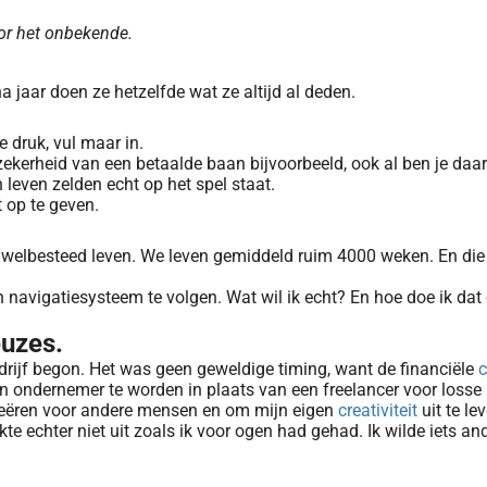
oor het onbekende.
jaar doen ze hetzelfde wat ze altijd al deden.
e druk, vul maar in.
De zekerheid van een betaalde baan bijvoorbeeld, ook al ben je da
 leven zelden echt op het spel staat.
t op te geven.
en welbesteed leven. We leven gemiddeld ruim 4000 weken. En die
gen navigatiesysteem te volgen. Wat wil ik echt? En hoe doe ik dat
euzes.
bedrijf begon. Het was geen geweldige timing, want de financiële
c
een ondernemer te worden in plaats van een freelancer voor losse
reëren voor andere mensen en om mijn eigen
creativiteit
uit te le
te echter niet uit zoals ik voor ogen had gehad. Ik wilde iets and