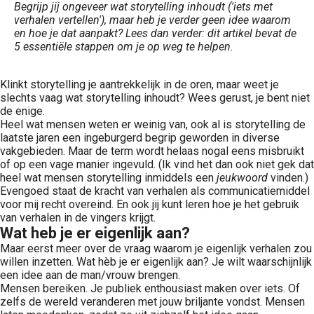
Begrijp jij ongeveer wat storytelling inhoudt ('iets met
verhalen vertellen'), maar heb je verder geen idee waarom
en hoe je dat aanpakt? Lees dan verder: dit artikel bevat de
5 essentiële stappen om je op weg te helpen.
Klinkt storytelling je aantrekkelijk in de oren, maar weet je
slechts vaag wat storytelling inhoudt? Wees gerust, je bent niet
de enige.
Heel wat mensen weten er weinig van, ook al is storytelling de
laatste jaren een ingeburgerd begrip geworden in diverse
vakgebieden. Maar de term wordt helaas nogal eens misbruikt
of op een vage manier ingevuld. (Ik vind het dan ook niet gek dat
heel wat mensen storytelling inmiddels een
jeukwoord
vinden.)
Evengoed staat de kracht van verhalen als communicatiemiddel
voor mij recht overeind. En ook jij kunt leren hoe je het gebruik
van verhalen in de vingers krijgt.
Wat heb je er eigenlijk aan?
Maar eerst meer over de vraag waarom je eigenlijk verhalen zou
willen inzetten. Wat hèb je er eigenlijk aan? Je wilt waarschijnlijk
een idee aan de man/vrouw brengen.
Mensen bereiken. Je publiek enthousiast maken over iets. Of
zelfs de wereld veranderen met jouw briljante vondst. Mensen