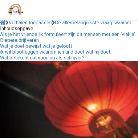
Verhalen toepassen
De allerbelangrijkste vraag: waarom
Inhoudsopgave
Als je het vriendelijk formuleert zijn dit mensen met een ‘vlekje’.
Diepere drijfveren
Wat je doet bewijst wat je gelooft
ik wil blootleggen waarom iemand doet wat hij doet.
Wat betekent dat voor jou als schrijver?