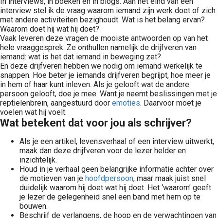
In interviews, in boeken en in blogs. Aan het eind van een
interview stel ik de vraag waarom iemand zijn werk doet of zich
met andere activiteiten bezighoudt. Wat is het belang ervan?
Waarom doet hij wat hij doet?
Vaak leveren deze vragen de mooiste antwoorden op van het
hele vraaggesprek. Ze onthullen namelijk de drijfveren van
iemand: wat is het dat iemand in beweging zet?
En deze drijfveren hebben we nodig om iemand werkelijk te
snappen. Hoe beter je iemands drijfveren begrijpt, hoe meer je
in hem of haar kunt inleven. Als je gelooft wat de andere
persoon gelooft, doe je mee. Want je neemt beslissingen met je
reptielenbrein, aangestuurd door
emoties
. Daarvoor moet je
voelen wat hij voelt.
Wat betekent dat voor jou als schrijver?
Als je een artikel, levensverhaal of een interview uitwerkt,
maak dan deze drijfveren voor de lezer helder en
inzichtelijk.
Houd in je verhaal geen belangrijke informatie achter over
de motieven van je
hoofdpersoon
, maar maak juist snel
duidelijk waarom hij doet wat hij doet. Het ‘waarom’ geeft
je lezer de gelegenheid snel een band met hem op te
bouwen.
Beschrijf de verlangens, de hoop en de verwachtingen van