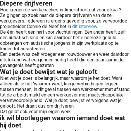
Diepere drijfveren
Hoe kregen de werkcoaches in Amersfoort dat voor elkaar?
Ze gingen op zoek naar de diepere drijfveren van deze
werkgevers. Iedereen is ergens gevoelig voor, zo verwoordde
projectleider Connie de Neef het in
dit interview
.
De één heeft een hart voor vluchtelingen. Een ander heeft zelf
een autistisch kind en kan daardoor het eindeloze geduld
opbrengen om autistische jongens in zijn werkplaats op te
leiden tot assistenten.
Een derde was zelf vroeger een rouwdouwer en weet daardoor
uitstekend wat een jongen nodig heeft die een paar jaar in de
gevangenis heeft gezeten.
Wat je doet bewijst wat je gelooft
Niet wàt je doet is belangrijk, maar waarom je het doet. Want
alleen als je het ‘waarom’ weet, kun je verbindingen leggen
tussen mensen, in dit geval tussen een werknemer met afstand
tot de arbeidsmarkt en een werkgever met maatschappelijke
verantwoordelijkheid. Wat je doet, bewijst vervolgens wat je
gelooft. Het draait dus om drijfveren.
Dat geldt ook voor mijn eigen werk.
ik wil blootleggen waarom iemand doet wat
hij doet.