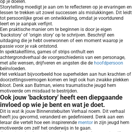
op je doelen.
Storytelling moedigt je aan om te reflecteren op je ervaringen en
lessen te trekken uit zowel successen als mislukkingen. Dit leidt
tot persoonlijke groei en ontwikkeling, omdat je voortdurend
leert en je aanpak verfijnt.
Een praktische manier om te beginnen is door je eigen
‘backstory’ of ‘origin story’ op te schrijven. Beschrijf een
uitdaging die je hebt overwonnen of een moment waarop je
passie voor je vak ontstond.
In spektakelfilms, games of strips onthult een
achtergrondverhaal de voorgeschiedenis van een personage,
met alle wensen, drijfveren en angsten die de
hoofdpersoon
beïnvloeden.
Het verklaart bijvoorbeeld hoe superhelden aan hun krachten of
doorzettingsvermogen komen en legt ook hun zwakke plekken
bloot. Denk aan Batman, wiens traumatische jeugd hem
motiveerde om misdaad te bestrijden.
Ook jouw 'backstory' heeft een diepgaande
invloed op wie je bent en wat je doet.
Dit is wat ik jouw Binnenstebuiten Verhaal noem. Dit verhaal
heeft jou gevormd, veranderd en gedefinieerd. Denk aan een
leraar die vertelt hoe een inspirerende
mentor
in zijn jeugd hem
motiveerde om zelf het onderwijs in te gaan.