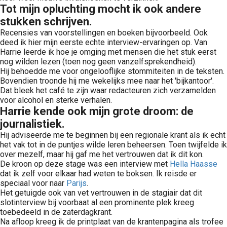
Tot mijn opluchting mocht ik ook andere
stukken schrijven.
Recensies van voorstellingen en boeken bijvoorbeeld. Ook
deed ik hier mijn eerste echte interview-ervaringen op. Van
Harrie leerde ik hoe je omging met mensen die het stuk eerst
nog wilden lezen (toen nog geen vanzelfsprekendheid).
Hij behoedde me voor ongelooflijke stommiteiten in de teksten.
Bovendien troonde hij me wekelijks mee naar het 'bijkantoor'.
Dat bleek het café te zijn waar redacteuren zich verzamelden
voor alcohol en sterke verhalen.
Harrie kende ook mijn grote droom: de
journalistiek.
Hij adviseerde me te beginnen bij een regionale krant als ik echt
het vak tot in de puntjes wilde leren beheersen. Toen twijfelde ik
over mezelf, maar hij gaf me het vertrouwen dat ik dit kon.
De kroon op deze stage was een interview met
Hella Haasse
dat ik zelf voor elkaar had weten te boksen. Ik reisde er
speciaal voor naar
Parijs
.
Het getuigde ook van vet vertrouwen in de stagiair dat dit
slotinterview bij voorbaat al een prominente plek kreeg
toebedeeld in de zaterdagkrant.
Na afloop kreeg ik de printplaat van de krantenpagina als trofee