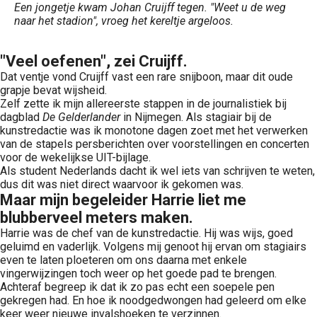
Een jongetje kwam Johan Cruijff tegen. "Weet u de weg
naar het stadion", vroeg het kereltje argeloos.
"Veel oefenen", zei Cruijff.
Dat ventje vond Cruijff vast een rare snijboon, maar dit oude
grapje bevat wijsheid.
Zelf zette ik mijn allereerste stappen in de journalistiek bij
dagblad
De Gelderlander
in Nijmegen. Als stagiair bij de
kunstredactie was ik monotone dagen zoet met het verwerken
van de stapels persberichten over voorstellingen en concerten
voor de wekelijkse UIT-bijlage.
Als student Nederlands dacht ik wel iets van schrijven te weten,
dus dit was niet direct waarvoor ik gekomen was.
Maar mijn begeleider Harrie liet me
blubberveel meters maken.
Harrie was de chef van de kunstredactie. Hij was wijs, goed
geluimd en vaderlijk. Volgens mij genoot hij ervan om stagiairs
even te laten ploeteren om ons daarna met enkele
vingerwijzingen toch weer op het goede pad te brengen.
Achteraf begreep ik dat ik zo pas echt een soepele pen
gekregen had. En hoe ik noodgedwongen had geleerd om elke
keer weer nieuwe invalshoeken te verzinnen.