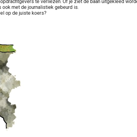
f opdrachtgevers te verliezen. Of je ziet de baan uitgekleed wor
 ook met de journalistiek gebeurd is.
wel op de juiste koers?