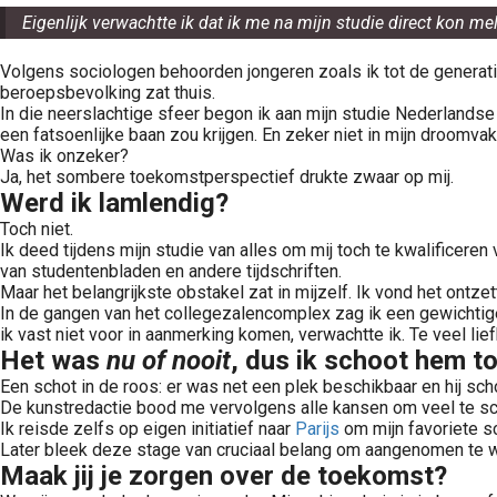
Eigenlijk verwachtte ik dat ik me na mijn studie direct kon me
Volgens sociologen behoorden jongeren zoals ik tot de generati
beroepsbevolking zat thuis.
In die neerslachtige sfeer begon ik aan mijn studie Nederlandse 
een fatsoenlijke baan zou krijgen. En zeker niet in mijn droomvak:
Was ik onzeker?
Ja, het sombere toekomstperspectief drukte zwaar op mij.
Werd ik lamlendig?
Toch niet.
Ik deed tijdens mijn studie van alles om mij toch te kwalificere
van studentenbladen en andere tijdschriften.
Maar het belangrijkste obstakel zat in mijzelf. Ik vond het ontz
In de gangen van het collegezalencomplex zag ik een gewichtige
ik vast niet voor in aanmerking komen, verwachtte ik. Te veel lie
Het was
nu of nooit
, dus ik schoot hem t
Een schot in de roos: er was net een plek beschikbaar en hij sch
De kunstredactie bood me vervolgens alle kansen om veel te schr
Ik reisde zelfs op eigen initiatief naar
Parijs
om mijn favoriete s
Later bleek deze stage van cruciaal belang om aangenomen te w
Maak jij je zorgen over de toekomst?