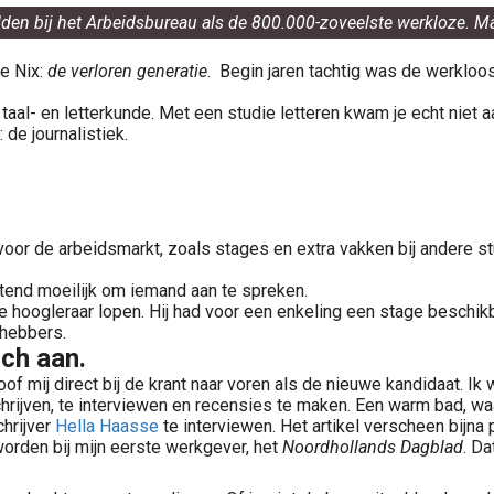
lden bij het Arbeidsbureau als de 800.000-zoveelste werkloze. Maa
e Nix:
de verloren generatie
. Begin jaren tachtig was de werkloo
taal- en letterkunde. Met een studie letteren kwam je echt niet a
 de journalistiek.
n voor de arbeidsmarkt, zoals stages en extra vakken bij andere s
ettend moeilijk om iemand aan te spreken.
 hoogleraar lopen. Hij had voor een enkeling een stage beschik
fhebbers.
och aan.
oof mij direct bij de krant naar voren als de nieuwe kandidaat. I
ijven, te interviewen en recensies te maken. Een warm bad, waar
chrijver
Hella Haasse
te interviewen. Het artikel verscheen bijna 
orden bij mijn eerste werkgever, het
Noordhollands Dagblad
. Da