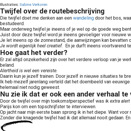
Illustraties:
Sabine Verkoren
Twijfel over de routebeschrijving
Die twijfel doet me denken aan een
wandeling
door het bos, waar
bestudeerd.
Maar onderweg twijfel je ineens of je wel op de goede weg bent.
Juist door deze twijfel word je ineens gevoeliger voor nieuwe 
Je let ineens op de zonnestand, die aanwijzingen kan bevatten ov
Je wordt eigenlijk heel creatief.
En je durft ineens voortvarend t
Hoe gaat het verder?
Er zal altijd onzekerheid zijn over het verdere verloop van je w
beland.
Alertheid is wel een vereiste.
Daarin kun je jezelf trainen. Door jezelf in nieuwe situaties te 
Ik heb mezelf jarenlang verteld dat het doembeeld van eeuwige 
helemaal niet nodig geweest.
Nu zie ik dat er ook een ander verhaal te 
Door de twijfel over mijn toekomstperspectief was ik
extra aler
Parijs kon om een topschrijfster te interviewen.
Op jacht naar mijn eerste baan sprong ik in het diepe. Want voor
Zonder die knagende twijfel had ik dat allemaal nooit gedaan. En 