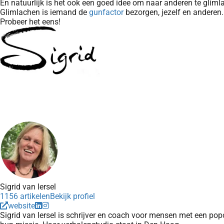
En natuurlijk is het ook een goed idee om naar anderen te gliml
Glimlachen is iemand de
gunfactor
bezorgen, jezelf en anderen.
Probeer het eens!
Sigrid van Iersel
1156 artikelen
Bekijk profiel
website
Sigrid van Iersel is schrijver en coach voor mensen met een pop