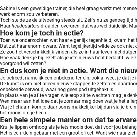
Sabine is een geweldige trainer, die heel graag werkt met mense
werk enorm zou verbeteren.
Toch stelde ze de uitvoering steeds uit. Zelfs nu ze genoeg tijd h
Haar
headquarters
draaiden overuren, dat was wel duidelijk. Ma
Hoe kom je toch in actie?
Toen we onderzochten wat haar eigenlijk tegenhield, kwam het h
Dat zat haar enorm dwars. Want tegelijkertijd wilde ze ook niet
Ze zou het verschrikkelijk vinden als ze in haar leven niet datg
Hoe vaak denk je bij jezelf als je iets nieuws hebt bedacht: wie z
voorgrond wil zetten?
En dus kom je niet in actie. Want die nieu
Je betreedt namelijk een onbekend terrein, ook al weet je dat je 
De kunst is om niet alleen nieuwe stappen te zetten en daardoor
onbekende oerwoud, waar nog geen pad uitgehakt is.
In plaats van je af te vragen wie erop zit te wachten mag je den
Wen maar aan het idee dat je zomaar mag doen wat je het aller
Via je lichaam kom je daar soms makkelijker bij dan via je brei
het moois om je heen.
Een hele simpele manier om dat te ervare
Krul je lippen omhoog als je iets moois doet dat voor jou belang
Het is een klein gebaar met een groot effect. Want wie naar zich