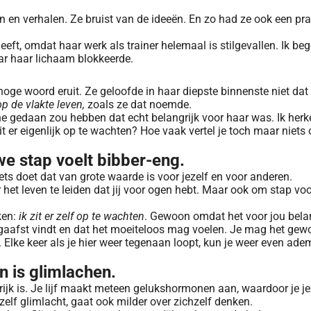
n en verhalen. Ze bruist van de ideeën. En zo had ze ook een pr
eeft, omdat haar werk als trainer helemaal is stilgevallen. Ik beg
ar haar lichaam blokkeerde.
oge woord eruit. Ze geloofde in haar diepste binnenste niet dat
op de vlakte leven,
zoals ze dat noemde.
ene gedaan zou hebben dat echt belangrijk voor haar was. Ik herk
it er eigenlijk op te wachten? Hoe vaak vertel je toch maar niets 
we stap voelt bibber-eng.
iets doet dat van grote waarde is voor jezelf en voor anderen.
 het leven te leiden dat jij voor ogen hebt. Maar ook om stap v
ken:
ik zit er zelf op te wachten
. Gewoon omdat het voor jou belang
gaafst vindt en dat het moeiteloos mag voelen. Je mag het gew
n. Elke keer als je hier weer tegenaan loopt, kun je weer even 
n is glimlachen.
rijk is. Je lijf maakt meteen gelukshormonen aan, waardoor je je
zelf glimlacht, gaat ook milder over zichzelf denken.