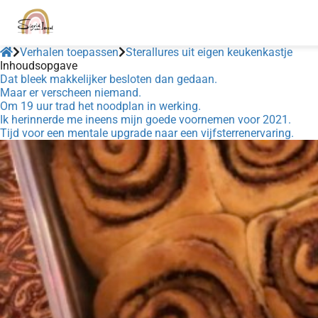
Verhalen toepassen
Sterallures uit eigen keukenkastje
Inhoudsopgave
Dat bleek makkelijker besloten dan gedaan.
Maar er verscheen niemand.
Om 19 uur trad het noodplan in werking.
Ik herinnerde me ineens mijn goede voornemen voor 2021.
Tijd voor een mentale upgrade naar een vijfsterrenervaring.