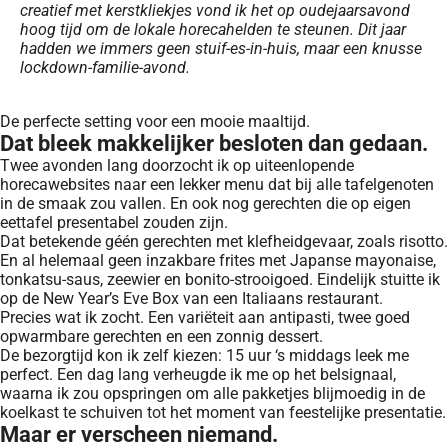
creatief met kerstkliekjes vond ik het op oudejaarsavond
hoog tijd om de lokale horecahelden te steunen. Dit jaar
hadden we immers geen stuif-es-in-huis, maar een knusse
lockdown-familie-avond.
De perfecte setting voor een mooie maaltijd.
Dat bleek makkelijker besloten dan gedaan.
Twee avonden lang doorzocht ik op uiteenlopende
horecawebsites naar een lekker menu dat bij alle tafelgenoten
in de smaak zou vallen. En ook nog gerechten die op eigen
eettafel presentabel zouden zijn.
Dat betekende géén gerechten met klefheidgevaar, zoals risotto.
En al helemaal geen inzakbare frites met Japanse mayonaise,
tonkatsu-saus, zeewier en bonito-strooigoed. Eindelijk stuitte ik
op de New Year’s Eve Box van een Italiaans restaurant.
Precies wat ik zocht. Een variëteit aan antipasti, twee goed
opwarmbare gerechten en een zonnig dessert.
De bezorgtijd kon ik zelf kiezen: 15 uur ‘s middags leek me
perfect. Een dag lang verheugde ik me op het belsignaal,
waarna ik zou opspringen om alle pakketjes blijmoedig in de
koelkast te schuiven tot het moment van feestelijke presentatie.
Maar er verscheen niemand.