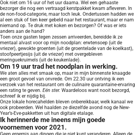
Ook niet om 16 uur of het uur daarna. Wel een gehaaste
bezorger die nog een vertraagd kerstpakket kwam afleveren. In
de non-food-categorie, maar toch leuk. Ondertussen hadden we
al een stuk of tien keer gebeld naar het restaurant, maar er nam
niemand op. Te druk met koken en bezorgen? Of was er iets
anders aan de hand?
Toen onze gasten tegen zessen arriveerden, bereidde ik ze
mentaal alvast voor op mijn noodplan: erwtensoep (uit de
vriezer), gewokte groenten (uit de groentelade van de koelkast),
stoofpeertjesijs (uit de vriezer) met overgebleven
meringuekruimels (uit de keukenlade).
Om 19 uur trad het noodplan in werking.
We aten alles met smaak op, maar in mijn binnenste knaagde
een groot gevoel van onvrede. Om 22.30 uur ontving ik een
verzoek van het restaurant om de culinaire quarantaine-ervaring
een rating te geven.
Eén ster.
Waardeloos want nooit bezorgd,
schreef ik er nijdig bij.
Onze lokale horecahelden bleven onbereikbaar, welk kanaal we
ook probeerden. Wel haalden ze diezelfde avond nog de New-
Year’s-Eve-pakketten uit hun digitale etalage.
Ik herinnerde me ineens mijn goede
voornemen voor 2021.
Geen ergernis aan dingen die je niet kunt veranderen. Alleen de