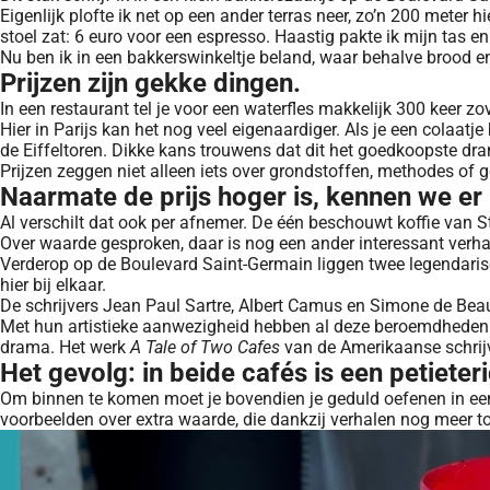
Eigenlijk plofte ik net op een ander terras neer, zo’n 200 meter 
stoel zat: 6 euro voor een espresso. Haastig pakte ik mijn tas en 
Nu ben ik in een bakkerswinkeltje beland, waar behalve brood en a
Prijzen zijn gekke dingen.
In een restaurant tel je voor een waterfles makkelijk 300 keer zo
Hier in Parijs kan het nog veel eigenaardiger. Als je een colaatje
de Eiffeltoren. Dikke kans trouwens dat dit het goedkoopste dran
Prijzen zeggen niet alleen iets over grondstoffen, methodes of 
Naarmate de prijs hoger is, kennen we er 
Al verschilt dat ook per afnemer. De één beschouwt koffie van 
Over waarde gesproken, daar is nog een ander interessant verhaal
Verderop op de Boulevard Saint-Germain liggen twee legendarisc
hier bij elkaar.
De schrijvers Jean Paul Sartre, Albert Camus en Simone de Beauv
Met hun artistieke aanwezigheid hebben al deze beroemdheden b
drama. Het werk
A Tale of Two Cafes
van de Amerikaanse schrij
Het gevolg: in beide cafés is een petieter
Om binnen te komen moet je bovendien je geduld oefenen in een 
voorbeelden over extra waarde, die dankzij verhalen nog meer to