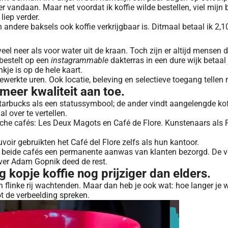
hier vandaan. Maar net voordat ik koffie wilde bestellen, viel mi
liep verder.
ndere baksels ook koffie verkrijgbaar is. Ditmaal betaal ik 2,10 
veel neer als voor water uit de kraan. Toch zijn er altijd mensen 
 bestelt op een
instagrammable
dakterras in een dure wijk betaal 
kje is op de hele kaart.
gewerkte uren. Ook locatie, beleving en selectieve toegang telle
meer kwaliteit aan toe.
Starbucks als een statussymbool; de ander vindt aangelengde ko
 over te vertellen.
he cafés: Les Deux Magots en Café de Flore. Kunstenaars als Pi
oir gebruikten het Café del Flore zelfs als hun kantoor.
eide cafés een permanente aanwas van klanten bezorgd. De veel
ver Adam Gopnik deed de rest.
ig kopje koffie nog prijziger dan elders.
flinke rij wachtenden. Maar dan heb je ook wat: hoe langer je 
t de verbeelding spreken.