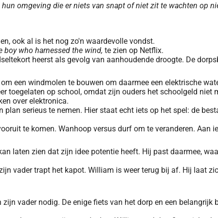
 omgeving die er niets van snapt of niet zit te wachten op nie
n, ook al is het nog zo'n waardevolle vondst.
e boy who harnessed the wind,
te zien op Netflix.
edseltekort heerst als gevolg van aanhoudende droogte. De dorps
an om een windmolen te bouwen om daarmee een elektrische wate
meer toegelaten op school, omdat zijn ouders het schoolgeld nie
ken over elektronica.
ijn plan serieus te nemen. Hier staat echt iets op het spel: de
ruit te komen. Wanhoop versus durf om te veranderen. Aan iets 
n laten zien dat zijn idee potentie heeft. Hij past daarmee, waar
ijn vader trapt het kapot. William is weer terug bij af. Hij laat 
jn vader nodig. De enige fiets van het dorp en een belangrijk bed