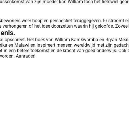
ussenkomst van zijn moeder kan William toch het fietswiel gebru
psbewoners weer hoop en perspectief teruggegeven. Er stroomt 
 verhongeren of het idee doorzetten waarin hij geloofde. Zoveel 
enis.
haal opschreef. Het boek van William Kamkwamba en Bryan Meale
erika en Malawi en inspireert mensen wereldwijd met zijn gedac
oof in een betere toekomst en de kracht van goed onderwijs. Ook 
n worden. Aanrader!