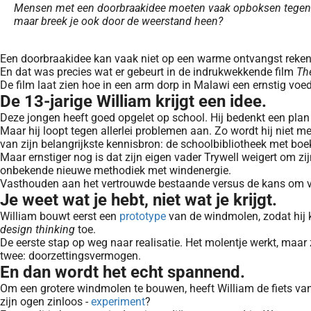
Mensen met een doorbraakidee moeten vaak opboksen tegen hun
maar breek je ook door de weerstand heen?
Een doorbraakidee kan vaak niet op een warme ontvangst rekene
En dat was precies wat er gebeurt in de indrukwekkende film
Th
De film laat zien hoe in een arm dorp in Malawi een ernstig vo
De 13-jarige William krijgt een idee.
Deze jongen heeft goed opgelet op school. Hij bedenkt een pl
Maar hij loopt tegen allerlei problemen aan. Zo wordt hij niet 
van zijn belangrijkste kennisbron: de schoolbibliotheek met boe
Maar ernstiger nog is dat zijn eigen vader Trywell weigert om z
onbekende nieuwe methodiek met windenergie.
Vasthouden aan het vertrouwde bestaande versus de kans om voo
Je weet wat je hebt, niet wat je krijgt.
William bouwt eerst een
prototype
van de windmolen, zodat hij ka
design thinking
toe.
De eerste stap op weg naar realisatie. Het molentje werkt, maar z
twee: doorzettingsvermogen.
En dan wordt het echt spannend.
Om een grotere windmolen te bouwen, heeft William de fiets van zi
zijn ogen zinloos -
experiment
?