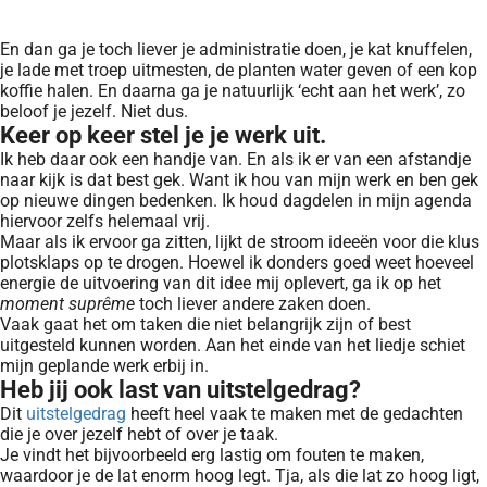
En dan ga je toch liever je administratie doen, je kat knuffelen,
je lade met troep uitmesten, de planten water geven of een kop
koffie halen. En daarna ga je natuurlijk ‘echt aan het werk’, zo
beloof je jezelf. Niet dus.
Keer op keer stel je je werk uit.
Ik heb daar ook een handje van. En als ik er van een afstandje
naar kijk is dat best gek. Want ik hou van mijn werk en ben gek
op nieuwe dingen bedenken. Ik houd dagdelen in mijn agenda
hiervoor zelfs helemaal vrij.
Maar als ik ervoor ga zitten, lijkt de stroom ideeën voor die klus
plotsklaps op te drogen. Hoewel ik donders goed weet hoeveel
energie de uitvoering van dit idee mij oplevert, ga ik op het
moment suprême
toch liever andere zaken doen.
Vaak gaat het om taken die niet belangrijk zijn of best
uitgesteld kunnen worden. Aan het einde van het liedje schiet
mijn geplande werk erbij in.
Heb jij ook last van uitstelgedrag?
Dit
uitstelgedrag
heeft heel vaak te maken met de gedachten
die je over jezelf hebt of over je taak.
Je vindt het bijvoorbeeld erg lastig om fouten te maken,
waardoor je de lat enorm hoog legt. Tja, als die lat zo hoog ligt,