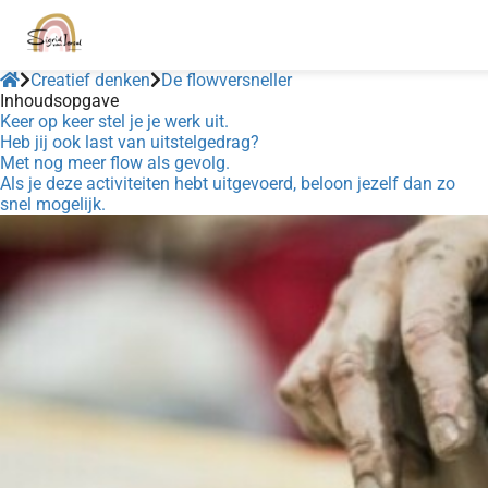
Creatief denken
De flowversneller
Inhoudsopgave
Keer op keer stel je je werk uit.
Heb jij ook last van uitstelgedrag?
Met nog meer flow als gevolg.
Als je deze activiteiten hebt uitgevoerd, beloon jezelf dan zo
snel mogelijk.