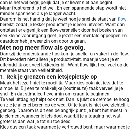
dan is het wel begrijpelijk dat je er liever niet aan begint.
Maar frustrerend is het wel. En een spannende stap wordt niet
minder spannend als je langer wacht.
Daarom is het handig dat je weet hoe je snel de staat van
flow
bereikt, zodat je lekker productief je ideeën uitvoert. Want dan
ontstaat er eigenlijk een flow-versneller: door het boeken van
een kleine vooruitgang geef je jezelf een mentale oppepper. En
daardoor heb je weer zin om door te gaan.
Met nog meer flow als gevolg.
Dankzij de onderstaande tips kom je sneller en vaker in de flow.
Dit bevordert niet alleen je productiviteit, maar je voelt je er
uiteindelijk ook veel lekkerder bij. Want flow lijkt heel veel op de
mentale staat van verliefdheid.
1. Rek je grenzen een ietsjepietsje op
Maak het jezelf niet te moeilijk. Maar kies ook niet iets dat te
simpel is. Bij een te makkelijke (routineuze) taak verveel je je
snel. En dat stimuleert evenmin om eraan te beginnen.
Te veel uitdaging helpt ook niet. Dan is juist de drempel te hoog
en zie je allerlei beren op de weg. Of je taak is niet overzichtelijk
genoeg. Daarom is dit een belangrijk punt: je bent het meest in
je element wanneer je iets doet waarbij je uitdaging net wat
groter is dan wat je tot nu toe deed.
Kies dus een taak waarmee je vertrouwd bent, maar waarmee je