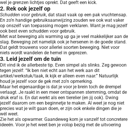
wel je grenzen lichtjes oprekt. Dat geeft een kick.
2. Rek ook jezelf op
Schudden voor gebruik
, dat staat vaak op een pak vruchtensap.
En zo’n handige gebruiksaanwijzing zouden we ook wat vaker
op onszelf van toepassing mogen verklaren. Want je mag jezelf
ook best even schudden voor gebruik.
Met wat beweging als warming up ga je veel makkelijker aan de
slag. Beweging zet namelijk ook je hersenen in de goede stand.
Dat geldt trouwens voor allerlei soorten beweging. Niet voor
niets wordt wandelen de hemel in geprezen.
3. Leid jezelf om de tuin
Dit vind ik de allerbeste tip. Even simpel als slinks. Zeg gewoon
tegen jezelf: “Ik ben niet echt aan het werk aan dit
artikel/werkstuk/taak, ik kijk er alleen even naar.” Natuurlijk
houd je jezelf voor de gek met zo’n opmerking.
Maar het eigenaardige is dat je voor je brein toch de drempel
verlaagt. Je raakt in een meer ontspannen stemming, omdat de
druk eraf is. En dat werkt als een tierelier (en jij ook). Dwing
jezelf daarom om een beginnetje te maken. Al weet je nog niet
precies wat je wilt gaan doen, er zijn ook enkele dingen die je
wél weet.
Zie het als opwarmer. Gaandeweg kom je vanzelf tot concretere
ideeën. Voor je het weet ben je volop bezig met de uitvoering