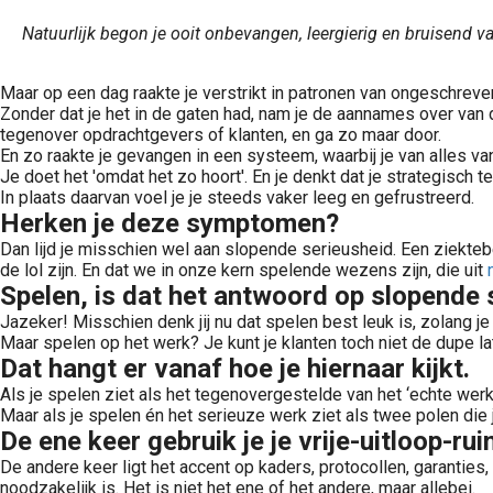
Natuurlijk begon je ooit onbevangen, leergierig en bruisend 
Maar op een dag raakte je verstrikt in patronen van ongeschrev
Zonder dat je het in de gaten had, nam je de aannames over van 
tegenover opdrachtgevers of klanten, en ga zo maar door.
En zo raakte je gevangen in een systeem, waarbij je van alles van
Je doet het 'omdat het zo hoort'. En je denkt dat je strategisch 
In plaats daarvan voel je je steeds vaker leeg en gefrustreerd.
Herken je deze symptomen?
Dan lijd je misschien wel aan slopende serieusheid. Een ziektebe
de lol zijn. En dat we in onze kern spelende wezens zijn, die uit
Spelen, is dat het antwoord op slopende 
Jazeker! Misschien denk jij nu dat spelen best leuk is, zolang je
Maar spelen op het werk? Je kunt je klanten toch niet de dupe la
Dat hangt er vanaf hoe je hiernaar kijkt.
Als je spelen ziet als het tegenovergestelde van het ‘echte werk
Maar als je spelen én het serieuze werk ziet als twee polen die j
De ene keer gebruik je je vrije-uitloop-rui
De andere keer ligt het accent op kaders, protocollen, garanties,
noodzakelijk is. Het is niet het ene of het andere, maar allebei.