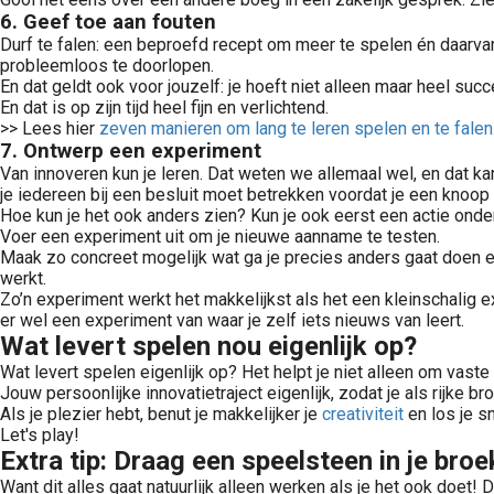
6. Geef toe aan fouten
Durf te falen: een beproefd recept om meer te spelen én daarvan 
probleemloos te doorlopen.
En dat geldt ook voor jouzelf: je hoeft niet alleen maar heel suc
En dat is op zijn tijd heel fijn en verlichtend.
>> Lees hier
zeven manieren om lang te leren spelen en te falen
7. Ontwerp een experiment
Van innoveren kun je leren. Dat weten we allemaal wel, en dat k
je iedereen bij een besluit moet betrekken voordat je een knoop
Hoe kun je het ook anders zien? Kun je ook eerst een actie o
Voer een experiment uit om je nieuwe aanname te testen.
Maak zo concreet mogelijk wat ga je precies anders gaat doen en
werkt.
Zo’n experiment werkt het makkelijkst als het een kleinschalig e
er wel een experiment van waar je zelf iets nieuws van leert.
Wat levert spelen nou eigenlijk op?
Wat levert spelen eigenlijk op? Het helpt je niet alleen om vast
Jouw persoonlijke innovatietraject eigenlijk, zodat je als rijke 
Als je plezier hebt, benut je makkelijker je
creativiteit
en los je s
Let's play!
Extra tip: Draag een speelsteen in je bro
Want dit alles gaat natuurlijk alleen werken als je het ook doet!