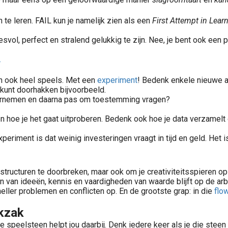
te leren. FAIL kun je namelijk zien als een
First Attempt in Learn
cesvol, perfect en stralend gelukkig te zijn. Nee, je bent ook ee
.
an ook heel speels. Met een
experiment
! Bedenk enkele nieuwe a
 kunt doorhakken bijvoorbeeld.
ndernemen en daarna pas om toestemming vragen?
 hoe je het gaat uitproberen. Bedenk ook hoe je data verzamelt o
xperiment is dat weinig investeringen vraagt in tijd en geld. Het
e structuren te doorbreken, maar ook om je creativiteitsspieren 
bron van ideeën, kennis en vaardigheden van waarde blijft op de ar
neller problemen en conflicten op. En de grootste grap: in die
flo
ekzak
 De speelsteen helpt jou daarbij. Denk iedere keer als je die ste