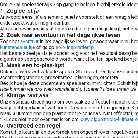
Om je - al spelenderwijs - op gang te helpen, hierbij enkele idee
1. Zeg eerst
ja
Antwoord eens 'ja' als iemand je iets voorstelt of een vraag stel
onderzoekt wat er nog meer kan.
Als je onbevangen ingaat op elke uitnodiging die je krijgt, net z
2. Zoek naar avontuur in het dagelijkse leven
Zoek het
avontuur
in het dagelijkse leven, gewoon waar je nu be
kunstenaarsuitje
of ga op
solo-inspiratietrip.
Het beste speel je als je zonder oog voor het resultaat bezig ben
algoritmes voorgeschoteld wordt, want al buiten-spelend ben je v
3. Maak een to-play-lijst
Ook in je werk valt volop te spelen. Stel eerst een lijst van o
accorderingsrondes, presentaties, planningen, etcetera.
Bekijk hoe je deze onderdelen speelser kunt inrichten. Schuif b
Hoe kunnen we ons werk wandelend uitvoeren? Hoe kunnen we
4. Klungel wat aan
Onze standaardhouding is om een taak zo effectief mogelijk te doe
wat je hebt gedaan of wilt doen. Ga wandelen of pingpongen. Klun
Maak al lummelend een praatje met je collega’s. Niet effectief, m
>> Lees hier meer over manieren om
jouw eigen micro-klimaat v
5. Overtreed een regel
Kom uit je keurslijf en doorbreek een ongeschreven regel. Neem 
Gooi het eens over een andere boeg in een zakelijk gesprek. Z