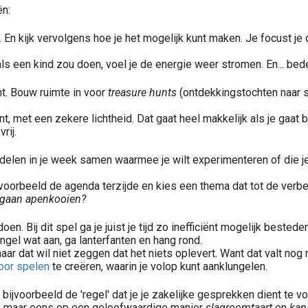
ën:
t. En kijk vervolgens hoe je het mogelijk kunt maken. Je focust j
oals een kind zou doen, voel je de energie weer stromen. En... bed
nt. Bouw ruimte in voor
treasure hunts
(ontdekkingstochten naar sc
t, met een zekere lichtheid. Dat gaat heel makkelijk als je gaat 
rij.
nderdelen in je week samen waarmee je wilt experimenteren of die
ijvoorbeeld de agenda terzijde en kies een thema dat tot de verb
 gaan apenkooien?
n. Bij dit spel ga je juist je tijd zo inefficiënt mogelijk bested
gel wat aan, ga lanterfanten en hang rond.
aar dat wil niet zeggen dat het niets oplevert. Want dat valt nog 
oor spelen
te creëren, waarin je volop kunt aanklungelen.
bijvoorbeeld de 'regel' dat je je zakelijke gesprekken dient te
ie maar eens op een geloofwaardige manier
slagroomtaart
en
kan