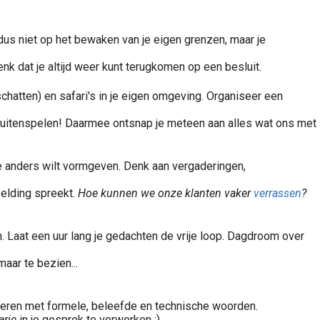
e dus niet op het bewaken van je eigen grenzen, maar je
enk dat je altijd weer kunt terugkomen op een besluit.
hatten) en safari's in je eigen omgeving. Organiseer een
buitenspelen
! Daarmee ontsnap je meteen aan alles wat ons met
 je anders wilt vormgeven. Denk aan vergaderingen,
eelding spreekt.
Hoe kunnen we onze klanten vaker
verrassen
?
en. Laat een uur lang je gedachten de vrije loop. Dagdroom over
maar te bezien...
 voeren met formele, beleefde en technische woorden.
arie
in je gesprek te verwerken :)