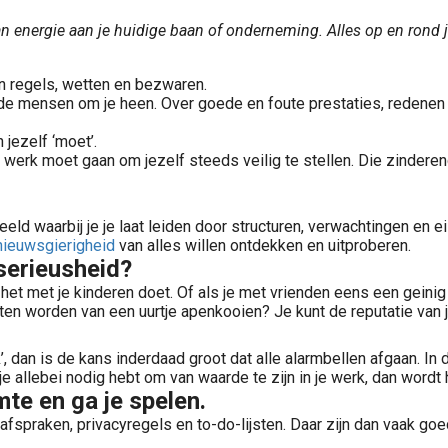
van energie aan je huidige baan of onderneming. Alles op en rond
en regels, wetten en bezwaren.
de mensen om je heen. Over goede en foute prestaties, redenen o
 jezelf ‘moet’.
te werk moet gaan om jezelf steeds veilig te stellen. Die zinderen
eld waarbij je je laat leiden door structuren, verwachtingen en e
nieuwsgierigheid
van alles willen ontdekken en uitproberen.
serieusheid?
 het met je kinderen doet. Of als je met vrienden eens een geinig 
ten worden van een uurtje apenkooien? Je kunt de reputatie van j
’, dan is de kans inderdaad groot dat alle alarmbellen afgaan. I
e allebei nodig hebt om van waarde te zijn in je werk, dan wordt 
mte en ga je spelen.
 afspraken, privacyregels en to-do-lijsten. Daar zijn dan vaak go