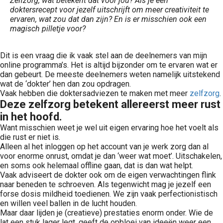
Zelfzorg, wat betekent dat voor jou? Als je een
doktersrecept voor jezelf uitschrijft om meer creativiteit te
ervaren, wat zou dat dan zijn? En is er misschien ook een
magisch pilletje voor?
Dit is een vraag die ik vaak stel aan de deelnemers van mijn
online programma’s. Het is altijd bijzonder om te ervaren wat er
dan gebeurt. De meeste deelnemers weten namelijk uitstekend
wat de ‘dokter’ hen dan zou opdragen.
Vaak hebben die doktersadviezen te maken met meer
zelfzorg
.
Deze zelfzorg betekent allereerst meer rust
in het hoofd.
Want misschien weet je wel uit eigen ervaring hoe het voelt als
die rust er niet is.
Alleen al het inloggen op het account van je werk zorg dan al
voor enorme onrust, omdat je dan ‘weer wat moet’. Uitschakelen,
en soms ook helemaal offline gaan, dat is dan wat helpt.
Vaak adviseert de dokter ook om de eigen verwachtingen flink
naar beneden te schroeven. Als tegenwicht mag je jezelf een
forse dosis mildheid toedienen. We zijn vaak perfectionistisch
en willen veel ballen in de lucht houden.
Maar daar lijden je (creatieve) prestaties enorm onder. Wie de
lat een stuk lager legt, geeft de opbloei van ideeën weer een