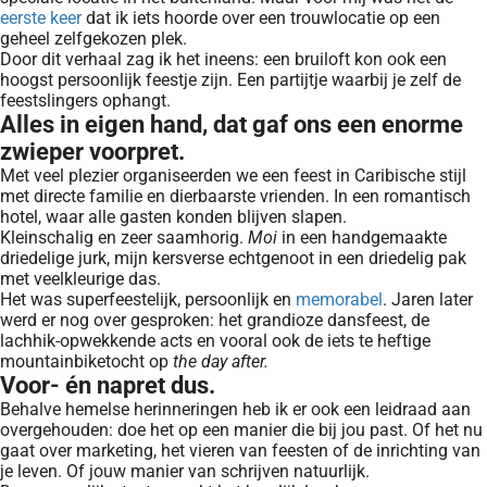
eerste keer
dat ik iets hoorde over een trouwlocatie op een
geheel zelfgekozen plek.
Door dit verhaal zag ik het ineens: een bruiloft kon ook een
hoogst persoonlijk feestje zijn. Een partijtje waarbij je zelf de
feestslingers ophangt.
Alles in eigen hand, dat gaf ons een enorme
zwieper voorpret.
Met veel plezier organiseerden we een feest in Caribische stijl
met directe familie en dierbaarste vrienden. In een romantisch
hotel, waar alle gasten konden blijven slapen.
Kleinschalig en zeer saamhorig.
Moi
in een handgemaakte
driedelige jurk, mijn kersverse echtgenoot in een driedelig pak
met veelkleurige das.
Het was superfeestelijk, persoonlijk en
memorabel
. Jaren later
werd er nog over gesproken: het grandioze dansfeest, de
lachhik-opwekkende acts en vooral ook de iets te heftige
mountainbiketocht op
the day after.
Voor- én napret dus.
Behalve hemelse herinneringen heb ik er ook een leidraad aan
overgehouden: doe het op een manier die bij jou past. Of het nu
gaat over marketing, het vieren van feesten of de inrichting van
je leven. Of jouw manier van schrijven natuurlijk.