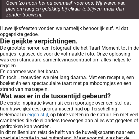
Geen ‘zo hoort het nu eenmaal’ voor ons. Wij waren van
plan om lang en gelukkig bij elkaar te blijven, maar dan
zónder trouwerij.
Huwelijksfeesten vonden we namelijk behoorlijk suf. Al dat
opgeprikte gedoe.
Die geijkte verpichtingen.
De grootste horror: een fotograaf die het Taart Moment tot in de
puntjes regisseerde voor de volmaakte foto. Onze oplossing
was een standaard samenlevingscontract om alles netjes te
regelen.
En daarmee was het basta.
En toch… trouwden we niet lang daarna. Met een receptie, een
boeket én een spectaculaire taart met palmboompjes en een
strand van marsepein.
Wat was er in de tussentijd gebeurd?
De eerste inspiratie kwam uit een reportage over een stel dat
hun huwelijksfeest georganiseerd had op Terschelling.
Helemaal in
eigen stijl
, op blote voeten in de natuur. En met veel
cranberries die de eilanders toevoegen aan alles wat gegeten of
gedronken kan worden.
In dit millennium reist de helft van de huwelijksparen naar een
speciale locatie in het buitenland. Maar voor mij was het de