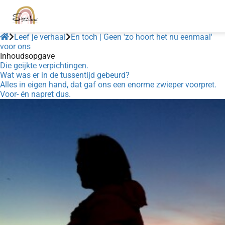
Leef je verhaal
En toch | Geen 'zo hoort het nu eenmaal'
voor ons
Inhoudsopgave
Die geijkte verpichtingen.
Wat was er in de tussentijd gebeurd?
Alles in eigen hand, dat gaf ons een enorme zwieper voorpret.
Voor- én napret dus.