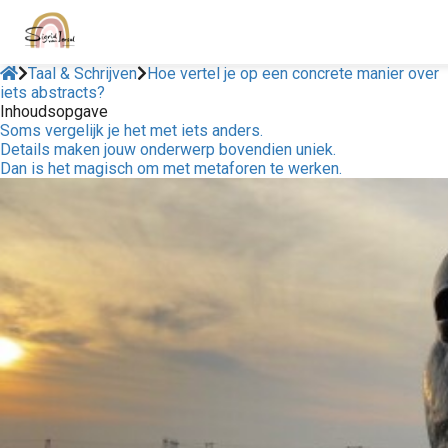
Taal & Schrijven
Hoe vertel je op een concrete manier over
iets abstracts?
Inhoudsopgave
Soms vergelijk je het met iets anders.
Details maken jouw onderwerp bovendien uniek.
Dan is het magisch om met metaforen te werken.