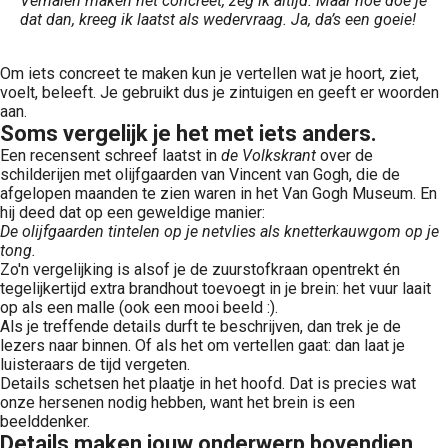
Verhalen maken het concreet, zeg ik altijd. Maar hoe doe je
dat dan, kreeg ik laatst als wedervraag. Ja, da’s een goeie!
Om iets concreet te maken kun je vertellen wat je hoort, ziet,
voelt, beleeft. Je gebruikt dus je zintuigen en geeft er woorden
aan.
Soms vergelijk je het met iets anders.
Een recensent schreef laatst in
de Volkskrant
over de
schilderijen met olijfgaarden van Vincent van Gogh, die de
afgelopen maanden te zien waren in het Van Gogh Museum. En
hij deed dat op een geweldige manier:
De olijfgaarden tintelen op je netvlies als knetterkauwgom op je
tong.
Zo'n vergelijking is alsof je de zuurstofkraan opentrekt én
tegelijkertijd extra brandhout toevoegt in je brein: het vuur laait
op als een malle (ook een mooi beeld :).
Als je treffende details durft te beschrijven, dan trek je de
lezers naar binnen. Of als het om vertellen gaat: dan laat je
luisteraars de tijd vergeten.
Details schetsen het plaatje in het hoofd. Dat is precies wat
onze hersenen nodig hebben, want het brein is een
beelddenker.
Details maken jouw onderwerp bovendien