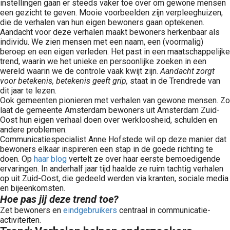
instellingen gaan er steeds vaker toe over om gewone mensen
een gezicht te geven. Mooie voorbeelden zijn verpleeghuizen,
die de verhalen van hun eigen bewoners gaan optekenen.
Aandacht voor deze verhalen maakt bewoners herkenbaar als
individu. We zien mensen met een naam, een (voormalig)
beroep en een eigen verleden. Het past in een maatschappelijke
trend, waarin we het unieke en persoonlijke zoeken in een
wereld waarin we de controle vaak kwijt zijn.
Aandacht zorgt
voor betekenis, betekenis geeft grip,
staat in de Trendrede van
dit jaar te lezen.
Ook gemeenten pionieren met verhalen van gewone mensen. Zo
laat de gemeente Amsterdam bewoners uit Amsterdam Zuid-
Oost hun eigen verhaal doen over werkloosheid, schulden en
andere problemen.
Communicatiespecialist Anne Hofstede wil op deze manier dat
bewoners elkaar inspireren een stap in de goede richting te
doen. Op
haar blog
vertelt ze over haar eerste bemoedigende
ervaringen. In anderhalf jaar tijd haalde ze ruim tachtig verhalen
op uit Zuid-Oost, die gedeeld werden via kranten, sociale media
en bijeenkomsten.
Hoe pas jij deze trend toe?
Zet bewoners en
eindgebruikers
centraal in communicatie-
activiteiten.