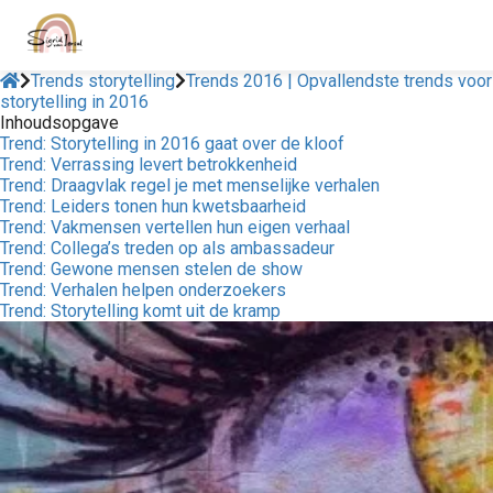
Trends storytelling
Trends 2016 | Opvallendste trends voor
storytelling in 2016
Inhoudsopgave
Trend: Storytelling in 2016 gaat over de kloof
Trend: Verrassing levert betrokkenheid
Trend: Draagvlak regel je met menselijke verhalen
Trend: Leiders tonen hun kwetsbaarheid
Trend: Vakmensen vertellen hun eigen verhaal
Trend: Collega’s treden op als ambassadeur
Trend: Gewone mensen stelen de show
Trend: Verhalen helpen onderzoekers
Trend: Storytelling komt uit de kramp