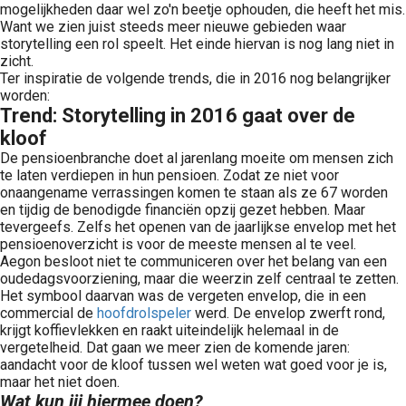
mogelijkheden daar wel zo'n beetje ophouden, die heeft het mis.
Want we zien juist steeds meer nieuwe gebieden waar
storytelling een rol speelt. Het einde hiervan is nog lang niet in
zicht.
Ter inspiratie de volgende trends, die in 2016 nog belangrijker
worden:
Trend: Storytelling in 2016 gaat over de
kloof
De pensioenbranche doet al jarenlang moeite om mensen zich
te laten verdiepen in hun pensioen. Zodat ze niet voor
onaangename verrassingen komen te staan als ze 67 worden
en tijdig de benodigde financiën opzij gezet hebben. Maar
tevergeefs. Zelfs het openen van de jaarlijkse envelop met het
pensioenoverzicht is voor de meeste mensen al te veel.
Aegon besloot niet te communiceren over het belang van een
oudedagsvoorziening, maar die weerzin zelf centraal te zetten.
Het symbool daarvan was de vergeten envelop, die in een
commercial de
hoofdrolspeler
werd. De envelop zwerft rond,
krijgt koffievlekken en raakt uiteindelijk helemaal in de
vergetelheid. Dat gaan we meer zien de komende jaren:
aandacht voor de kloof tussen wel weten wat goed voor je is,
maar het niet doen.
Wat kun jij hiermee doen?