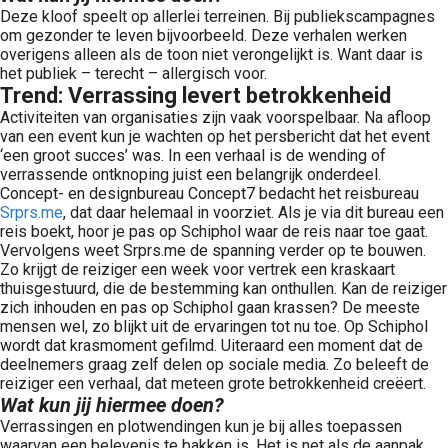
Deze kloof speelt op allerlei terreinen. Bij publiekscampagnes
om gezonder te leven bijvoorbeeld. Deze verhalen werken
overigens alleen als de toon niet verongelijkt is. Want daar is
het publiek – terecht – allergisch voor.
Trend: Verrassing levert betrokkenheid
Activiteiten van organisaties zijn vaak voorspelbaar. Na afloop
van een event kun je wachten op het persbericht dat het event
‘een groot succes’ was. In een verhaal is de wending of
verrassende ontknoping juist een belangrijk onderdeel.
Concept- en designbureau Concept7 bedacht het reisbureau
Srprs.me
, dat daar helemaal in voorziet. Als je via dit bureau een
reis boekt, hoor je pas op Schiphol waar de reis naar toe gaat.
Vervolgens weet Srprs.me de spanning verder op te bouwen.
Zo krijgt de reiziger een week voor vertrek een kraskaart
thuisgestuurd, die de bestemming kan onthullen. Kan de reiziger
zich inhouden en pas op Schiphol gaan krassen? De meeste
mensen wel, zo blijkt uit de ervaringen tot nu toe. Op Schiphol
wordt dat krasmoment gefilmd. Uiteraard een moment dat de
deelnemers graag zelf delen op sociale media. Zo beleeft de
reiziger een verhaal, dat meteen grote betrokkenheid creëert.
Wat kun jij hiermee doen?
Verrassingen en plotwendingen kun je bij alles toepassen
waarvan een belevenis te bakken is. Het is net als de aanpak