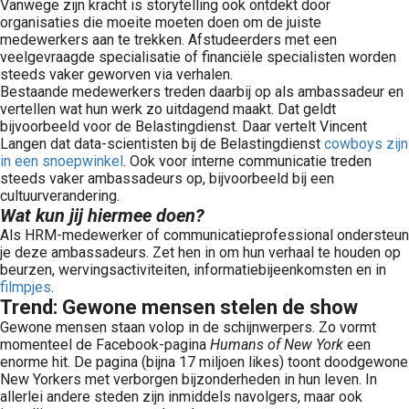
Vanwege zijn kracht is storytelling ook ontdekt door
organisaties die moeite moeten doen om de juiste
medewerkers aan te trekken. Afstudeerders met een
veelgevraagde specialisatie of financiële specialisten worden
steeds vaker geworven via verhalen.
Bestaande medewerkers treden daarbij op als ambassadeur en
vertellen wat hun werk zo uitdagend maakt. Dat geldt
bijvoorbeeld voor de Belastingdienst. Daar vertelt Vincent
Langen dat data-scientisten bij de Belastingdienst
cowboys zijn
in een snoepwinkel
. Ook voor interne communicatie treden
steeds vaker ambassadeurs op, bijvoorbeeld bij een
cultuurverandering.
Wat kun jij hiermee doen
?
Als HRM-medewerker of communicatieprofessional ondersteun
je deze ambassadeurs. Zet hen in om hun verhaal te houden op
beurzen, wervingsactiviteiten, informatiebijeenkomsten en in
filmpjes
.
Trend: Gewone mensen stelen de show
Gewone mensen staan volop in de schijnwerpers. Zo vormt
momenteel de Facebook-pagina
Humans of New York
een
enorme hit. De pagina (bijna 17 miljoen likes) toont doodgewone
New Yorkers met verborgen bijzonderheden in hun leven. In
allerlei andere steden zijn inmiddels navolgers, maar ook