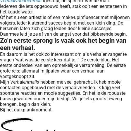
Verhaalvriendenmail
toestuur, de spin-off van de mail.
Iedereen die iets opgebouwd heeft, stak ooit een eerste teen in
het koude water.
Of het nu een artiest is of een make-upinfluencer met miljoenen
volgers, ieder klaterend succes begint met een klein ding. De
hersenen laten zich graag leiden door kleine succesjes.
Daarmee leid je ze af van de angst voor dat bibberende begin.
Zo’n eerste sprong is vaak ook het begin van
een verhaal.
En daarom is het ook zo interessant om als verhalenvanger te
vragen ‘wat was de eerste keer dat je...’ De eerste blog. Het
eerste onderdeel van een opmerkelijke verzameling. De eerste
grote reis: allemaal mijlpalen waar een verhaal aan
vastgeknoopt zit.
Mijn
Verhalenmails
hebben me veel gebracht. Ik heb mooie
contacten opgebouwd met de verhaalvrienden. Ik krijg veel
spontane reacties en mooie suggesties. En het is de robuuste
basis geworden onder mijn bedrijf. Wil je iets groots teweeg
brengen, begin dan klein.
Bij het duikplankmoment.