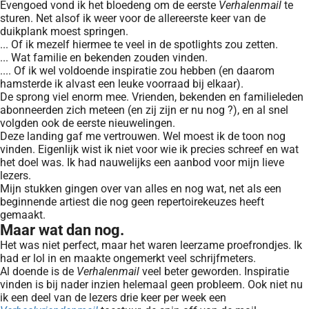
Evengoed vond ik het bloedeng om de eerste
Verhalenmail
te
sturen. Net alsof ik weer voor de allereerste keer van de
duikplank moest springen.
... Of ik mezelf hiermee te veel in de spotlights zou zetten.
... Wat familie en bekenden zouden vinden.
.... Of ik wel voldoende inspiratie zou hebben (en daarom
hamsterde ik alvast een leuke voorraad bij elkaar).
De sprong viel enorm mee. Vrienden, bekenden en familieleden
abonneerden zich meteen (en zij zijn er nu nog ?), en al snel
volgden ook de eerste nieuwelingen.
Deze landing gaf me vertrouwen. Wel moest ik de toon nog
vinden. Eigenlijk wist ik niet voor wie ik precies schreef en wat
het doel was. Ik had nauwelijks een aanbod voor mijn lieve
lezers.
Mijn stukken gingen over van alles en nog wat, net als een
beginnende artiest die nog geen repertoirekeuzes heeft
gemaakt.
Maar wat dan nog.
Het was niet perfect, maar het waren leerzame proefrondjes. Ik
had er lol in en maakte ongemerkt veel schrijfmeters.
Al doende is de
Verhalenmail
veel beter geworden. Inspiratie
vinden is bij nader inzien helemaal geen probleem. Ook niet nu
ik een deel van de lezers drie keer per week een