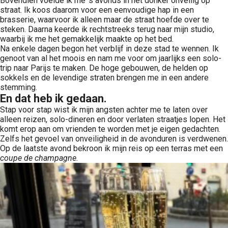
Bovendien voelde ik me 's avonds in het donker onveilig op
straat. Ik koos daarom voor een eenvoudige hap in een
brasserie, waarvoor ik alleen maar de straat hoefde over te
steken. Daarna keerde ik rechtstreeks terug naar mijn studio,
waarbij ik me het gemakkelijk maakte op het bed.
Na enkele dagen begon het verblijf in deze stad te wennen. Ik
genoot van al het moois en nam me voor om jaarlijks een solo-
trip naar Parijs te maken. De hoge gebouwen, de helden op
sokkels en de levendige straten brengen me in een andere
stemming.
En dat heb ik gedaan.
Stap voor stap wist ik mijn angsten achter me te laten over
alleen reizen, solo-dineren en door verlaten straatjes lopen. Het
komt erop aan om vrienden te worden met je eigen gedachten.
Zelfs het gevoel van onveiligheid in de avonduren is verdwenen.
Op de laatste avond bekroon ik mijn reis op een terras met een
coupe de champagne.