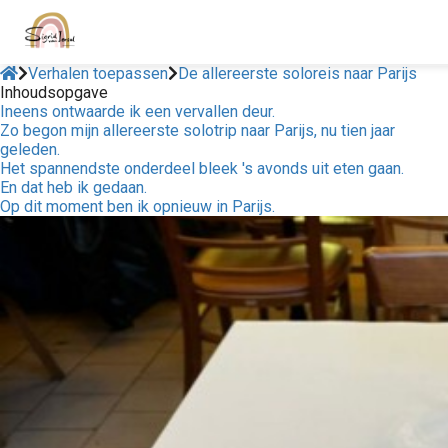
Verhalen toepassen
De allereerste soloreis naar Parijs
Inhoudsopgave
Ineens ontwaarde ik een vervallen deur.
Zo begon mijn allereerste solotrip naar Parijs, nu tien jaar
geleden.
Het spannendste onderdeel bleek 's avonds uit eten gaan.
En dat heb ik gedaan.
Op dit moment ben ik opnieuw in Parijs.