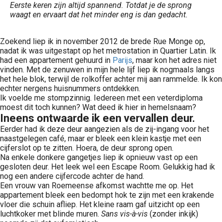
Eerste keren zijn altijd spannend. Totdat je de sprong
waagt en ervaart dat het minder eng is dan gedacht.
Zoekend liep ik in november 2012 de brede Rue Monge op,
nadat ik was uitgestapt op het metrostation in Quartier Latin. Ik
had een appartement gehuurd in
Parijs
, maar kon het adres niet
vinden. Met de zenuwen in mijn hele lijf liep ik nogmaals langs
het hele blok, terwijl de rolkoffer achter mij aan rammelde. Ik kon
echter nergens huisnummers ontdekken.
Ik voelde me stompzinnig. Iedereen met een veterdiploma
moest dit toch kunnen? Wat deed ik hier in hemelsnaam?
Ineens ontwaarde ik een vervallen deur.
Eerder had ik deze deur aangezien als de zij-ingang voor het
naastgelegen café, maar er bleek een klein kastje met een
cijferslot op te zitten. Hoera, de deur sprong open.
Na enkele donkere gangetjes liep ik opnieuw vast op een
gesloten deur. Het leek wel een Escape Room. Gelukkig had ik
nog een andere cijfercode achter de hand.
Een vrouw van Roemeense afkomst wachtte me op. Het
appartement bleek een bedompt hok te zijn met een krakende
vloer die schuin afliep. Het kleine raam gaf uitzicht op een
luchtkoker met blinde muren.
Sans vis-à-vis
(zonder inkijk)