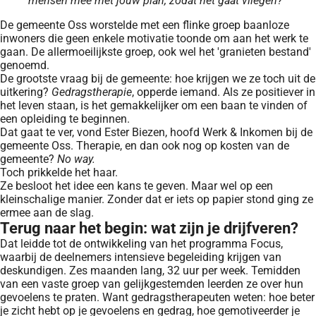
mensen mee met jouw plan, zodat het gaat vliegen?
De gemeente Oss worstelde met een flinke groep baanloze
inwoners die geen enkele motivatie toonde om aan het werk te
gaan. De allermoeilijkste groep, ook wel het 'granieten bestand'
genoemd.
De grootste vraag bij de gemeente: hoe krijgen we ze toch uit de
uitkering?
Gedragstherapie
, opperde iemand. Als ze positiever in
het leven staan, is het gemakkelijker om een baan te vinden of
een opleiding te beginnen.
Dat gaat te ver, vond Ester Biezen, hoofd Werk & Inkomen bij de
gemeente Oss. Therapie, en dan ook nog op kosten van de
gemeente?
No way.
Toch prikkelde het haar.
Ze besloot het idee een kans te geven. Maar wel op een
kleinschalige manier. Zonder dat er iets op papier stond ging ze
ermee aan de slag.
Terug naar het begin: wat zijn je drijfveren?
Dat leidde tot de ontwikkeling van het programma Focus,
waarbij de deelnemers intensieve begeleiding krijgen van
deskundigen. Zes maanden lang, 32 uur per week. Temidden
van een vaste groep van gelijkgestemden leerden ze over hun
gevoelens te praten. Want gedragstherapeuten weten: hoe beter
je zicht hebt op je gevoelens en gedrag, hoe gemotiveerder je