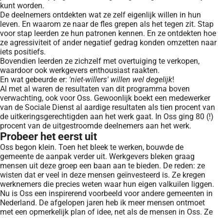
kunt worden.
De deelnemers ontdekten wat ze zelf eigenlijk willen in hun
leven. En waarom ze naar de fles grepen als het tegen zit. Stap
voor stap leerden ze hun patronen kennen. En ze ontdekten hoe
ze agressiviteit of ander negatief gedrag konden omzetten naar
iets positiefs.
Bovendien leerden ze zichzelf met overtuiging te verkopen,
waardoor ook werkgevers enthousiast raakten.
En wat gebeurde er:
'niet-willers' willen wel degelijk
!
Al met al waren de resultaten van dit programma boven
verwachting, ook voor Oss. Gewoonlijk boekt een medewerker
van de Sociale Dienst al aardige resultaten als tien procent van
de uitkeringsgerechtigden aan het werk gaat. In Oss ging 80 (!)
procent van de uitgestroomde deelnemers aan het werk.
Probeer het eerst uit
Oss begon klein. Toen het bleek te werken, bouwde de
gemeente de aanpak verder uit. Werkgevers bleken graag
mensen uit deze groep een baan aan te bieden. De reden: ze
wisten dat er veel in deze mensen geïnvesteerd is. Ze kregen
werknemers die precies weten waar hun eigen valkuilen liggen.
Nu is Oss een inspirerend voorbeeld voor andere gemeenten in
Nederland. De afgelopen jaren heb ik meer mensen ontmoet
met een opmerkelijk plan of idee, net als de mensen in Oss. Ze