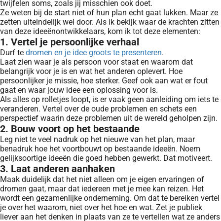
twijfelen soms, zoals jij misschien ook doet.
Ze weten bij de start niet of hun plan echt gaat lukken. Maar ze
zetten uiteindelijk wel door. Als ik bekijk waar de krachten zitten
van deze ideeënontwikkelaars, kom ik tot deze elementen:
1. Vertel je persoonlijke verhaal
Durf te
dromen en je idee groots te presenteren
.
Laat zien waar je als persoon voor staat en waarom dat
belangrijk voor je is en wat het anderen oplevert. Hoe
persoonlijker je missie, hoe sterker. Geef ook aan wat er fout
gaat en waar jouw idee een oplossing voor is.
Als alles op rolletjes loopt, is er vaak geen aanleiding om iets te
veranderen. Vertel over de oude problemen en schets een
perspectief waarin deze problemen uit de wereld geholpen zijn.
2. Bouw voort op het bestaande
Leg niet te veel nadruk op het nieuwe van het plan, maar
benadruk hoe het voortbouwt op bestaande ideeën. Noem
gelijksoortige ideeën die goed hebben gewerkt. Dat motiveert.
3. Laat anderen aanhaken
Maak duidelijk dat het niet alleen om je eigen ervaringen of
dromen gaat, maar dat iedereen met je mee kan reizen. Het
wordt een gezamenlijke onderneming. Om dat te bereiken vertel
je over het waarom, niet over het hoe en wat. Zet je publiek
liever aan het denken in plaats van ze te vertellen wat ze anders