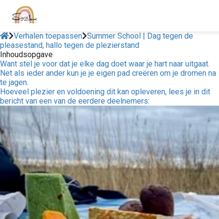
Verhalen toepassen
Summer School | Dag tegen de
pleasestand, hallo tegen de plezierstand
Inhoudsopgave
Want stel je voor dat je elke dag doet waar je hart naar uitgaat.
Net als ieder ander kun je je eigen pad creëren om je dromen na
te jagen.
Hoeveel plezier en voldoening dit kan opleveren, lees je in dit
bericht van een van de eerdere deelnemers: