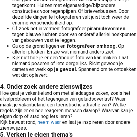
tegenkomt. Huizen met eigenaardige/bijzondere
constructies voor regenpijpen. Of brievenbussen. Door
dezelfde dingen te fotograferen valt juist toch weer de
enorme verscheidenheid op.
Of zoek het in vormen: fotografeer
piramidevormen
tegen blauwe luchten door van onderaf allerlei hoekpunten
van gebouwen vast te leggen.
Ga op de grond liggen en
fotografeer omhoog.
Op
allerlei plekken. En zie wat niemand anders ziet.
Kijk niet hoe je er een 'mooie' foto van kan maken. Laat
niemand poseren of iets dergelijks. Richt gewoon je
camera en werk
op je gevoel.
Spannend om te ontdekken
wat dat oplevert.
4. Onderzoek andere zienswijzes
Hoe gaat je vakantieland om met alledaagse zaken, zoals het
afvalprobleem of het tegengaan van geluidsoverlast? Waar
maakt je vakantieland een toeristische attractie van? Welke
regels zijn er en hoe reageren mensen daarop? Waarvan kan je
eigen dorp of stad nog iets leren?
Kijk bewust rond,
neem waar
en laat je inspireren door andere
zienswijzes.
5. Verken je eigen thema's