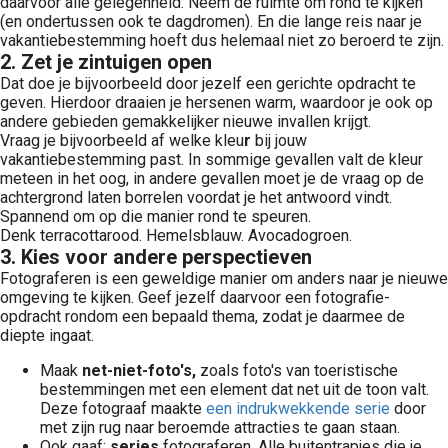
daarvoor alle gelegenheid. Neem de ruimte om rond te kijken
(en ondertussen ook te dagdromen). En die lange reis naar je
vakantiebestemming hoeft dus helemaal niet zo beroerd te zijn.
2. Zet je zintuigen open
Dat doe je bijvoorbeeld door jezelf een gerichte opdracht te
geven. Hierdoor draaien je hersenen warm, waardoor je ook op
andere gebieden gemakkelijker nieuwe invallen krijgt.
Vraag je bijvoorbeeld af welke kleu
r
bij jouw
vakantiebestemming past. In sommige gevallen valt de kleur
meteen in het oog, in andere gevallen moet je de vraag op de
achtergrond laten borrelen voordat je het antwoord vindt.
Spannend om op die manier rond te speuren.
Denk terracottarood. Hemelsblauw. Avocadogroen.
3. Kies voor andere perspectieven
Fotograferen is een geweldige manier om anders naar je nieuwe
omgeving te kijken. Geef jezelf daarvoor een fotografie-
opdracht rondom een bepaald thema, zodat je daarmee de
diepte ingaat.
Maak
net-niet-foto's,
zoals foto's van toeristische
bestemmingen met een element dat net uit de toon valt.
Deze fotograaf maakte
een indrukwekkende serie
door
met zijn rug naar beroemde attracties te gaan staan.
Ook gaaf:
series
fotograferen. Alle buitentrapjes die je