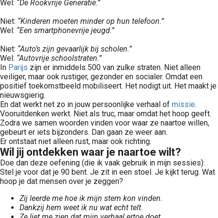
Wel:
“De Rookvrije Generatie.”
Niet:
“Kinderen moeten minder op hun telefoon.”
Wel:
“Een smartphonevrije jeugd.”
Niet:
“Auto’s zijn gevaarlijk bij scholen.”
Wel:
“Autovrije schoolstraten.”
In
Parijs
zijn er inmiddels 500 van zulke straten. Niet alleen
veiliger, maar ook rustiger, gezonder en socialer. Omdat een
positief toekomstbeeld mobiliseert. Het nodigt uit. Het maakt je
nieuwsgierig.
En dat werkt net zo in jouw persoonlijke verhaal of
missie
.
Vooruitdenken werkt. Niet als truc, maar omdat het hoop geeft.
Zodra we samen woorden vinden voor waar ze naartoe willen,
gebeurt er iets bijzonders. Dan gaan ze weer aan.
Er ontstaat niet alleen rust, maar ook richting.
Wil jij ontdekken waar je naartoe wilt?
Doe dan deze oefening (die ik vaak gebruik in mijn sessies):
Stel je voor dat je 90 bent. Je zit in een stoel. Je kijkt terug. Wat
hoop je dat mensen over je zeggen?
Zij leerde me hoe ik mijn stem kon vinden.
Dankzij hem weet ik nu wat echt telt.
Ze liet me zien dat mijn verhaal ertoe doet.