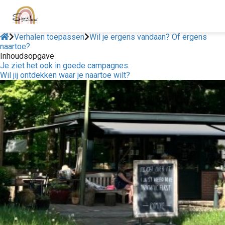
Verhalen toepassen
Wil je ergens vandaan? Of ergens
naartoe?
Inhoudsopgave
Je ziet het ook in goede campagnes.
Wil jij ontdekken waar je naartoe wilt?