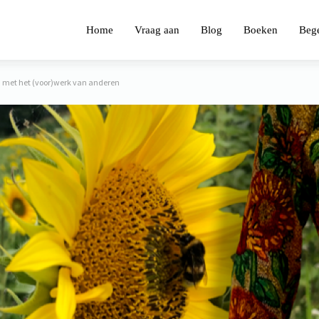
Home
Vraag aan
Blog
Boeken
Bege
jn met het (voor)werk van anderen