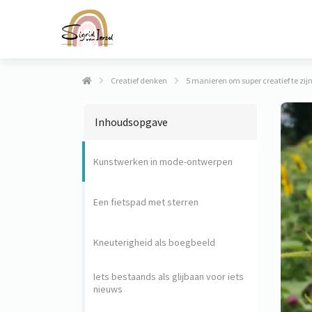
Creatief denken
5 manieren om super creatief te zi
Inhoudsopgave
Kunstwerken in mode-ontwerpen
Een fietspad met sterren
Kneuterigheid als boegbeeld
Iets bestaands als glijbaan voor iets
nieuws