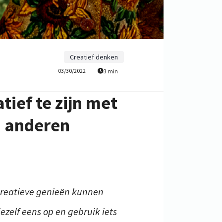
Creatief denken
03/30/2022
3 min
ief te zijn met
n anderen
fs creatieve genieën kunnen
zelf eens op en gebruik iets