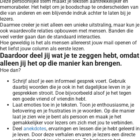
Deze persoonlijke stem maakt je teksten aantrekkelijker en
memorabeler. Het helpt om je boodschap te onderscheiden van
die van anderen en een blijvende indruk achter te laten bij je
lezers.
Daarmee creëer je niet alleen een unieke uitstraling, maar kun je
ook waardevolle relaties opbouwen met mensen. Banden die
veel verder gaan dan de standaard interacties.
Hoe geweldig is het als mensen allereerst jouw mail openen of
het liefst jouw column als eerste lezen.
Daardoor deel jij wat je te zeggen hebt, omdat
alleen jij het op die manier kan brengen.
Hoe dan?
Schrijf alsof je een informeel gesprek voert. Gebruik
daarbij woorden die je ook in het dagelijkse leven in je
gesprekken strooit. Doe bijvoorbeeld alsof je het tegen
een goede vriend of vriendin hebt.
Laat emoties toe in je teksten. Toon je enthousiasme, je
betovering en je frustraties in je woorden. Op die manier
laat je zien wie je bent als persoon en maak je het
gemakkelijker voor lezers om zich met jou te verbinden.
Deel
anekdotes
, ervaringen en lessen die je hebt geleerd in
je leven. Door deze verhalen ervaren je lezers een directe