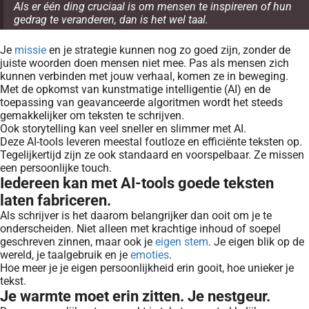
Als er één ding cruciaal is om mensen te inspireren of hun
gedrag te veranderen, dan is het wel taal.
Je
missie
en je strategie kunnen nog zo goed zijn, zonder de
juiste woorden doen mensen niet mee. Pas als mensen zich
kunnen verbinden met jouw verhaal, komen ze in beweging.
Met de opkomst van kunstmatige intelligentie (AI) en de
toepassing van geavanceerde algoritmen wordt het steeds
gemakkelijker om teksten te schrijven.
Ook storytelling kan veel sneller en slimmer met AI.
Deze AI-tools leveren meestal foutloze en efficiënte teksten op.
Tegelijkertijd zijn ze ook standaard en voorspelbaar. Ze missen
een persoonlijke touch.
Iedereen kan met AI-tools goede teksten
laten fabriceren.
Als schrijver is het daarom belangrijker dan ooit om je te
onderscheiden. Niet alleen met krachtige inhoud of soepel
geschreven zinnen, maar ook je
eigen stem
. Je eigen blik op de
wereld, je taalgebruik en je
emoties
.
Hoe meer je je eigen persoonlijkheid erin gooit, hoe unieker je
tekst.
Je warmte moet erin zitten. Je nestgeur.